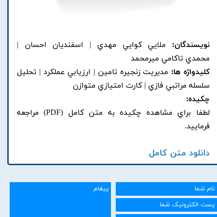
نویسندگان:
ملايي کوايي مهدي | اسفنديان احسان |
محمدي تاکامي ميرمحمد
کلیدواژه ها:
مديريت زنجيره تامين | ارزيابي عملکرد | تحليل
سلسله مراتبي فازي | کارت امتيازي متوازن
چکیده:
لطفا براي مشاهده چکيده به متن کامل (PDF) مراجعه
فرماييد.
دانلود متن کامل