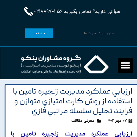
سؤالی دارید؟ تماس بگیرید 02188970256
جستجو
ارزيابي عملکرد مديريت زنجيره تامين با
استفاده از روش کارت امتيازي متوازن و
فرايند تحليل سلسله مراتبي فازي
۰۷ مهر ۱۴۰۲
معرفی مقالات
ارزيابي عملکرد مديريت زنجيره تامين با