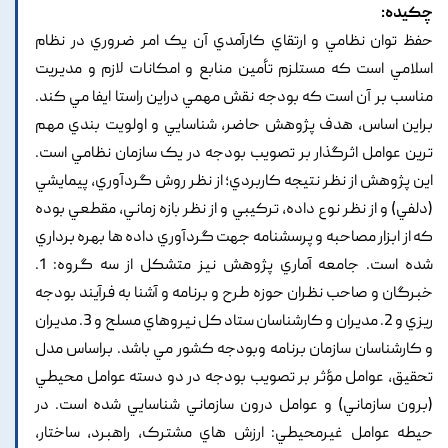
چکیده:
حفظ توان نظامي و ارتقاي کارآمدي آن يک امر ضروري در نظام
اسلامي است که مستلزم تأمين منابع و امکانات لازم و مديريت
مناسب بر آن است که بودجه نقش مهمي دراين راستا ايفا مي کند.
براين اساس, هدف پژوهش حاضر, شناسايي و اولويت بندي مهم
ترين عوامل اثرگذار بر تصويب بودجه در يک سازمان نظامي است.
اين پژوهش از نظر نتيجه کاربردي؛ از نظر روش گردآوري, پيمايشي
(دلفي) و از نظر نوع داده, ترکيبي و از نظر بازه زماني, مقطعي بوده
که از ابزار مصاحبه و پرسشنامه جهت گردآوري داده ها بهره برداري
شده است. جامعه آماري پژوهش نيز متشکل از سه گروه: 1.
خبرگان و صاحب نظران حوزه طرح و برنامه و آشنا به فرآيند بودجه
ريزي و 2. مديران و کارشناسان ستاد کل نيروهاي مسلح و 3. مديران
و کارشناسان سازمان برنامه وبودجه کشور مي باشد. براساس مدل
تحقيق, عوامل مؤثر بر تصويب بودجه در دو دسته عوامل محيطي
(برون سازماني) و عوامل درون سازماني شناسايي شده است. در
حيطه عوامل غيرمحيطي: ارزش هاي مشترک, راهبرد, ساختار,