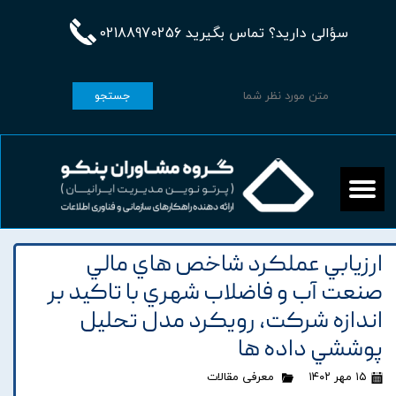
سؤالی دارید؟ تماس بگیرید 02188970256
جستجو
ارزيابي عملکرد شاخص هاي مالي
صنعت آب و فاضلاب شهري با تاکيد بر
اندازه شرکت، رويکرد مدل تحليل
پوششي داده ها
۱۵ مهر ۱۴۰۲
معرفی مقالات