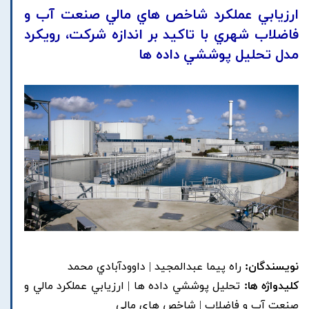
ارزيابي عملکرد شاخص هاي مالي صنعت آب و
فاضلاب شهري با تاکيد بر اندازه شرکت، رويکرد
مدل تحليل پوششي داده ها
نویسندگان:
راه پيما عبدالمجيد | داوودآبادي محمد
کلیدواژه ها:
تحليل پوششي داده ها | ارزيابي عملکرد مالي و
صنعت آب و فاضلاب | شاخص هاي مالي