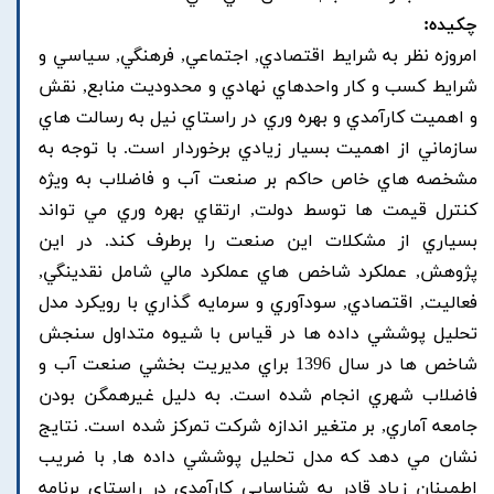
چکیده:
امروزه نظر به شرايط اقتصادي, اجتماعي, فرهنگي, سياسي و
شرايط کسب و کار واحدهاي نهادي و محدوديت منابع, نقش
و اهميت کارآمدي و بهره وري در راستاي نيل به رسالت هاي
سازماني از اهميت بسيار زيادي برخوردار است. با توجه به
مشخصه هاي خاص حاکم بر صنعت آب و فاضلاب به ويژه
کنترل قيمت ها توسط دولت, ارتقاي بهره وري مي تواند
بسياري از مشکلات اين صنعت را برطرف کند. در اين
پژوهش, عملکرد شاخص هاي عملکرد مالي شامل نقدينگي,
فعاليت, اقتصادي, سودآوري و سرمايه گذاري با رويکرد مدل
تحليل پوششي داده ها در قياس با شيوه متداول سنجش
شاخص ها در سال 1396 براي مديريت بخشي صنعت آب و
فاضلاب شهري انجام شده است. به دليل غيرهمگن بودن
جامعه آماري, بر متغير اندازه شرکت تمرکز شده است. نتايج
نشان مي دهد که مدل تحليل پوششي داده ها, با ضريب
اطمينان زياد قادر به شناسايي کارآمدي در راستاي برنامه