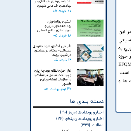
ناکارآمدی‌های هزینه‌ای در
نهادهای خدماتی شهری
۲۰ خرداد ۰۵
الگوی برنامه‌ریزی
بودجه‌محور در پرتو
مهارت‌های منابع انسانی
ر اين
۱۸ خرداد ۰۵
وسيعي
طراحی الگوی «بودجه‌ریزی
وري به
عملیاتی» مبتنی بر عملکرد
در شهرداری‌ها
 حوزه
۱۲ خرداد ۰۵
بي عملکرد مراکز تحقيقاتي, تحقيقات نادر است. با توجه به ضرورت موضوع, در اين مقاله با بکارگيري چارچوب EFQM
آغاز اجرای نظام بودجه‌ریزی
ه است.
و پرداخت مبتنی بر عملکرد
در سازمان نقشه‌برداری
 ها و
کشور
۲۷ اردیبهشت ۰۵
دسته بندی ها
اخبار و رویدادهای روز
(۲۰)
اخبار و رویدادهای پنکو
(۲۲)
مقالات
(۳۳۱)