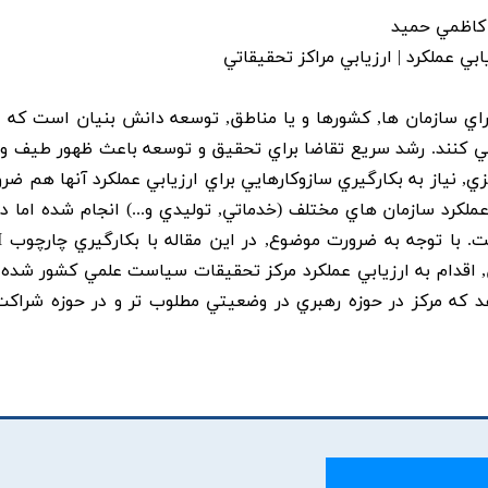
 کاظمي حميد
اي سازمان ها, کشورها و يا مناطق, توسعه دانش بنيان است که د
 مي کنند. رشد سريع تقاضا براي تحقيق و توسعه باعث ظهور طيف 
ي, نياز به بکارگيري سازوکارهايي براي ارزيابي عملکرد آنها هم ضر
لکرد سازمان هاي مختلف (خدماتي, توليدي و...) انجام شده اما در
ارزيا
ازهاي آن, اقدام به ارزيابي عملکرد مرکز تحقيقات سياست علمي کشور شد
د که مرکز در حوزه رهبري در وضعيتي مطلوب تر و در حوزه شراکت