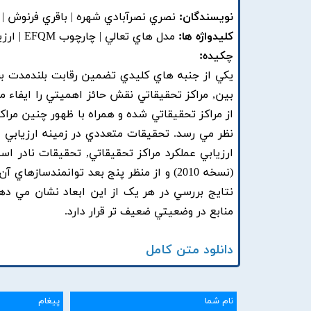
نویسندگان:
نصري نصرآبادي شهره | باقري فرنوش |
کلیدواژه ها:
مدل هاي تعالي | چارچوب EFQM | ارزيابي عملکرد | ارزيابي مراکز تحقيقاتي
چکیده:
يکي از جنبه هاي کليدي تضمين رقابت بلندمدت بر
بين, مراکز تحقيقاتي نقش حائز اهميتي را ايفاء
از مراکز تحقيقاتي شده و همراه با ظهور چنين مراکز
نظر مي رسد. تحقيقات متعددي در زمينه ارزيابي عم
(نسخه 2010) و از منظر پنج بعد توانمندس
نتايج بررسي در هر يک از اين ابعاد نشان مي ده
منابع در وضعيتي ضعيف تر قرار دارد.
دانلود متن کامل