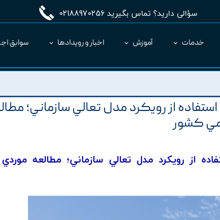
سؤالی دارید؟ تماس بگیرید 02188970256
خدمات
آموزش
اخبار و رویدادها
سوابق اجر
مدیریت طرح MC
ارائه نرم‌افزار به عنوان SaaS
 استفاده از رويکرد مدل تعالي سازماني؛ مطال
مي کشور
فاده از رويکرد مدل تعالي سازماني؛ مطالعه موردي 