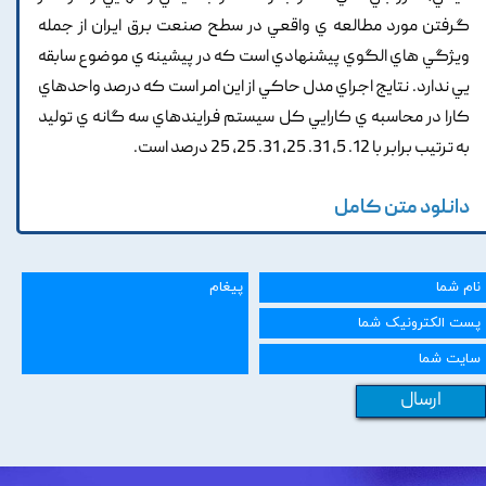
گرفتن مورد مطالعه ي واقعي در سطح صنعت برق ايران از جمله
ويژگي هاي الگوي پيشنهادي است که در پيشينه ي موضوع سابقه
يي ندارد. نتايج اجراي مدل حاکي از اين امر است که درصد واحدهاي
کارا در محاسبه ي کارايي کل سيستم فرايندهاي سه گانه ي توليد
به ترتيب برابر با 12. 5, 31. 25, 31. 25, 25 درصد است.
دانلود متن کامل
ارسال