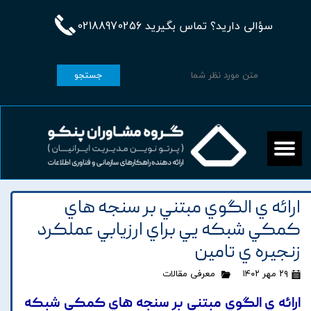
سؤالی دارید؟ تماس بگیرید 02188970256
جستجو
ارائه ي الگوي مبتني بر سنجه هاي
کمکي شبکه يي براي ارزيابي عملکرد
زنجيره ي تامين
۲۹ مهر ۱۴۰۲
معرفی مقالات
ارائه ي الگوي مبتني بر سنجه هاي کمکي شبکه