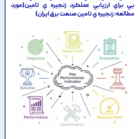
يي براي ارزيابي عملکرد زنجيره ي تامين(مورد
مطالعه: زنجيره ي تامين صنعت برق ايران)