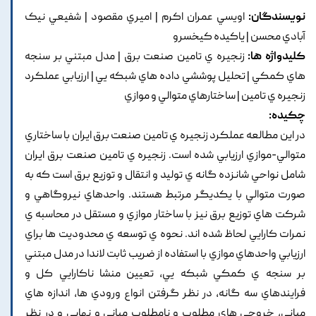
نویسندگان:
اويسي عمران اکرم | اميري مقصود | شفيعي نيک
آبادي محسن | ياکيده کيخسرو
کلیدواژه ها:
زنجيره ي تامين صنعت برق | مدل مبتني بر سنجه
هاي کمکي | تحليل پوششي داده هاي شبکه يي | ارزيابي عملکرد
زنجيره ي تامين | ساختارهاي متوالي و موازي
چکیده:
در اين مطالعه عملکرد زنجيره ي تامين صنعت برق ايران با ساختاري
متوالي-موازي ارزيابي شده است. زنجيره ي تامين صنعت برق ايران
شامل نواحي شانزده گانه ي توليد و انتقال و توزيع برق است که به
صورت متوالي با يکديگر مرتبط هستند. واحدهاي نيروگاهي و
شرکت هاي توزيع برق نيز با ساختار موازي و مستقل در محاسبه ي
نمرات کارايي لحاظ شده اند. نحوه ي توسعه ي محدوديت ها براي
ارزيابي واحدهاي موازي با استفاده از ضريب ثابت لاندا در مدل مبتني
بر سنجه ي کمکي شبکه يي, تعيين منشا ناکارايي کل و
فرايندهاي سه گانه, در نظر گرفتن انواع ورودي ها, اندازه هاي
مياني, خروجي هاي مطلوب و نامطلوب مياني و نهايي و در نظر