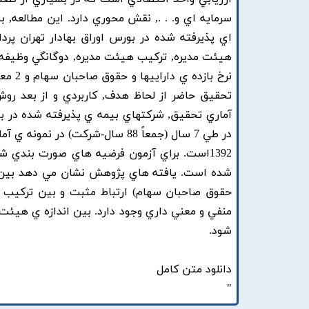
سرمايه اي و. . ., نقش محوري دارد. اين مطالعه,
نرخ ب
تحقيق حاضر از لحاظ هدف, کاربردي و از بعد ر
1392است. براي آزمون فرضيه هاي صورت بندي 
شده است. يافته هاي پژوهش نشان مي دهد بين ترک
حقوق صاحبان سهام) ارتباط مثبت و بين ترکيب ه
منفي و معني داري وجود دارد. بين اندازه ي هيئت 
شود.
دانلود متن کامل
"