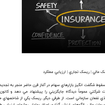
مالي | ريسک تجاري | ارزيابي عملکرد
قوط شگفت انگيز بازارهاي سهام در آغاز قرن حاضر منجر به تجديدن
کتي عموماً ديدگاه جايگزيني را پيشنهاد مي دهد و کانون
ز ذي نفعان سازماني است. از طرفي ديگر, ريسک يکي از شاخصهاي م
مات مالي, الگوهاي ارزش گذاري اوراق بهادار, روشهاي ارزيابي ط