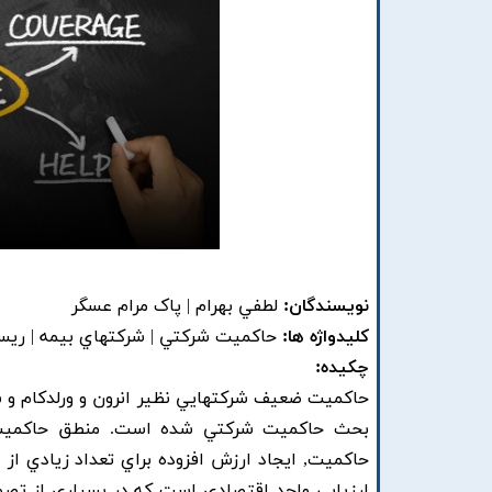
نویسندگان:
لطفي بهرام | پاک مرام عسگر
کلیدواژه ها:
حاکميت شرکتي | شرکتهاي بيمه | ريسک 
چکیده:
حاکميت ضعيف شرکتهايي نظير انرون و ورلدکام و س
بحث حاکميت شرکتي شده است. منطق حاکميت شر
حاکميت, ايجاد ارزش افزوده براي تعداد زيادي ا
ارزيابي واحد اقتصادي است که در بسياري از تصمي