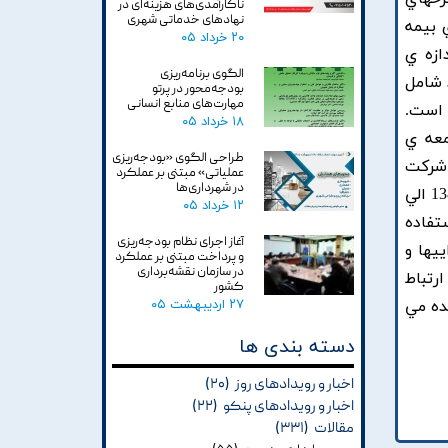
ناکارآمدی‌های هزینه‌ای در
نهادهای خدماتی شهری
 بيمه
۲۰ خرداد ۰۵
تي شامل اندازه ي
الگوی برنامه‌ریزی
معيار ارزيابي عملکرد شامل
بودجه‌محور در پرتو
مهارت‌های منابع انسانی
شده است.
۱۸ خرداد ۰۵
معه ي
طراحی الگوی «بودجه‌ریزی
, شرکتهاي بيمه ي پذيرفته شده در بورس تهران هستند که با روش نمونه گيري حذف سيستماتيک, 18 شرکت
عملیاتی» مبتنی بر عملکرد
در شهرداری‌ها
در طي 7 سال (جمعاً 88 سال-شرکت) در نمونه ي آماري اين تحقيق قرارگرفته اند. بازه ي زماني تحقيق شامل سالهاي 1386 الي
۱۲ خرداد ۰۵
تفاده
آغاز اجرای نظام بودجه‌ریزی
يها و
و پرداخت مبتنی بر عملکرد
در سازمان نقشه‌برداری
رتباط
کشور
۲۷ اردیبهشت ۰۵
ده مي
دسته بندی ها
اخبار و رویدادهای روز
(۲۰)
اخبار و رویدادهای پنکو
(۲۲)
مقالات
(۳۳۱)