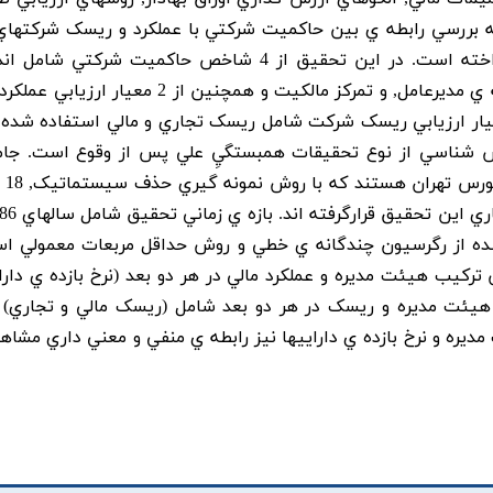
 به بررسي رابطه ي بين حاکميت شرکتي با عملکرد و ريسک شرکتهاي
اي پذيرفته شده در بورس اوراق بهادار تهران پرداخته است. در اين تحقيق از 4 شاخص حاکميت شرک
هيئت مديره, ترکيب هيئت مديره, دوگانگي وظيفه ي مديرعامل, و تمرکز مالکيت و همچنين از 2 
ازده ي داراييها و حقوق صاحبان سهام و 2 معيار ارزيابي ريسک شرکت شامل ريسک تجاري و مالي استفاده 
وش شناسي از نوع تحقيقات همبستگيِ علي پس از وقوع است. جا
آماري تحقيق
شده از رگرسيون چندگانه ي خطي و روش حداقل مربعات معمولي اس
يب هيئت مديره و عملکرد مالي در هر دو بعد (نرخ بازده ي داراي
يئت مديره و ريسک در هر دو بعد شامل (ريسک مالي و تجاري) ا
مديره و نرخ بازده ي داراييها نيز رابطه ي منفي و معني داري مشاه