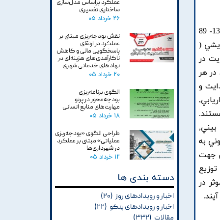
عملکرد براساس مدل‌سازی
ساختاری تفسیری
۲۶ خرداد ۰۵
اين تحقيق با هدف بررسي راهکارهاي بهبود مديريت در شرکتهاي تعاوني فعال اشتغالزاي استان همدان در سال 1388- 89
نقش بودجه‌ریزی مبتنی بر
عملکرد در ارتقای
وع پيمايشي (
پاسخگویی مالی و کاهش
يريت در
ناکارآمدی‌های هزینه‌ای در
نهادهای خدماتی شهری
عي موجود در هر
۲۰ خرداد ۰۵
ايت و
الگوی برنامه‌ریزی
يابي,
بودجه‌محور در پرتو
مهارت‌های منابع انسانی
ستند.
۱۸ خرداد ۰۵
دجه بندي و پيش بيني,
طراحی الگوی «بودجه‌ریزی
ني به
عملیاتی» مبتنی بر عملکرد
در شهرداری‌ها
ن جهت
۱۲ خرداد ۰۵
توزيع
دسته بندی ها
ثر در
يند.
اخبار و رویدادهای روز
(۲۰)
اخبار و رویدادهای پنکو
(۲۲)
مقالات
(۳۳۲)