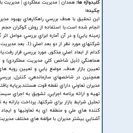
کلیدواژه ها:
همدان | مديريت عملکردي | مديريت باز
چکیده:
زمينه يابي) و در آن آماره tب
کدام از ابعاد اصلي مذکور, مورد بررسي قرار رفت.ي
هماهنگي (ذيل شاخص کلي مديريت عملکردي) و در 
تعيين بازار هدف, موضع يابي و تعيين رويه ها
مديران تعاوني داراي نقطه قوت هستند.برپايه يافت
تهيه و ارائه برنامه اجرايي, تشويق به اجراي سيس
تحليل شرايط بازار براي شرکتها, پرداخت يارانه به
کننده هاي ملي و منطقه اي به تعاونيها و ايجاد 
آشنايي بيشتر مديران با مؤلفه هاي مختلف مديريت ع