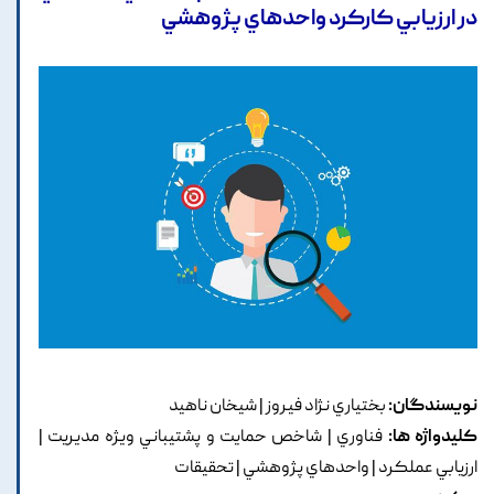
در ارزيابي کارکرد واحدهاي پژوهشي
نویسندگان:
بختياري نژاد فيروز | شيخان ناهيد
کلیدواژه ها:
فناوري | شاخص حمايت و پشتيباني ويژه مديريت |
ارزيابي عملکرد | واحدهاي پژوهشي | تحقيقات