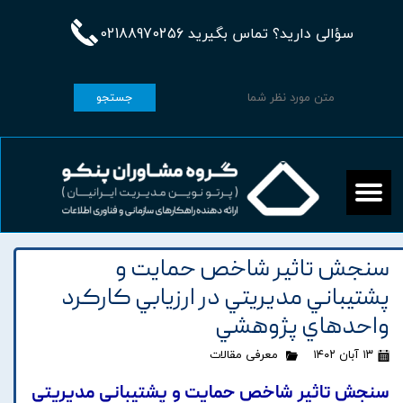
سؤالی دارید؟ تماس بگیرید 02188970256
جستجو
سنجش تاثير شاخص حمايت و
پشتيباني مديريتي در ارزيابي کارکرد
واحدهاي پژوهشي
۱۳ آبان ۱۴۰۲
معرفی مقالات
سنجش تاثير شاخص حمايت و پشتيباني مديريتي