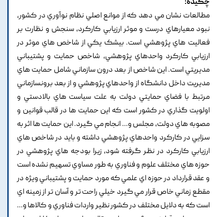
چکیده:
مطالعات نشان مي دهد که از موانع اصلي نظام نوآوري در کشور,
نبود معيارهاي درست و موثر ارزيابي کارکرد, سنجش و نظارت بر
فعاليت هاي پژوهشي است. بيشک يکي از شاخص هاي موثر در
ارزيابي کارکرد واحدهاي پژوهشي, شاخص حمايت و پشتيباني
مديريتي است. اين شاخص از بعد درون سازماني شامل حمايت هاي
مديريت داخل دانشگاه از واحدهاي پژوهشي و از بعد برونسازماني
مرتبط با فضاي حمايتي دولت به علت سياست هاي بالادستي و
اولويت گذاري در کشور است که اين حمايت ها در قالب قوانين و
مصوبه هاي دولت, مجلس و... انجام مي گيرد. اين حمايت ها اثر به
سزايي در کارکرد واحدهاي پژوهشي داشته و بايد در شاخص هاي
ارزيابي کارکرد در نظر گرفته شود, زيرا بودجه هاي پژوهشي در
حوزه هاي مختلف علوم و فناوري به طور مساوي تسهيم نشده است
و عقد قرارداد در حوزه اي علمي که مورد حمايت و پشتيباني ويژه در
مقطع زماني خاص قرار مي گيرد خيلي راحت تر و آسان تر از زمينه اي
است که به دلايل مختلف در کشور نظير واردات فناوري و کالاها و...