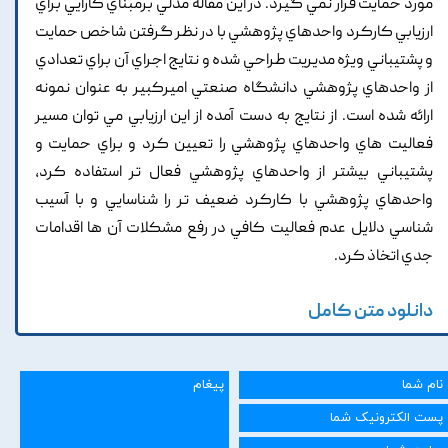
مورد حمايت قرار نمي گيرد. در اين مقاله مدلي برمبناي کارايي براي
ارزيابي کارکرد واحدهاي پژوهشي با در نظر گرفتن شاخص حمايت
و پشتيباني ويژه مديريت طراحي شده و نتايج اجراي آن براي تعدادي
از واحدهاي پژوهشي دانشگاه صنعتي اميرکبير به عنوان نمونه
ارائه شده است. از نتايج به دست آمده از اين ارزيابي مي توان مسير
فعاليت هاي واحدهاي پژوهشي را تعيين کرد و براي حمايت و
پشتيباني بيشتر از واحدهاي پژوهشي فعال تر استفاده کرد,
واحدهاي پژوهشي با کارکرد ضعيف تر را شناسايي و با آسيب
شناسي دلايل عدم فعاليت کافي در رفع مشکلات آن ها اقدامات
جدي اتخاذ کرد.
دانلود متن کامل