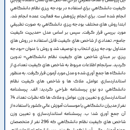
اين پژوهش با هدف معرفي برخي شاخص هاي نشان دهنده پويايي
کيفيت دانشگاهي براي استفاده در بودجه ريزي نظام دانشگاهي
انجام شده است. براي انجام پژوهش سه فعاليت عمده انجام شد.
ابتدا روش هاي مختلف بودجه ريزي دانشگاهي به صورت تطبيقي
مورد بررسي قرار گرفت, سپس بر اساس مدل «مديريت کيفيت
جامع», تعدادي از شاخص هاي کيفيت قابل استفاده در روش هاي
متداول بودجه ريزي انتخاب و توصيف شد و روش با عنوان «بودجه
ريزي بر مبناي شاخص هاي کيفيت نظام دانشگاهي» تدوين
گرديد. سرانجام اطلاعات مربوط به شاخص هاي کيفيت تعدادي از
دانشگاه ها جمع آوري شده و مدل مورد آزمون قرار گرفت. به منظور
استانداردسازي عوامل, ملاک ها و شاخص هاي کيفيت نظام
دانشگاهي دو نوع پرسشنامه طراحي گرديد: الف. پرسشنامه
استانداردسازي و تعيين وزن عوامل و ملاک ها که نظرات تعداد 74
نفر از مديران دانشگاهي يا موسسات آموزش عالي کشور با استفاده از
آن جمع آوري شد؛ ب. پرسشنامه استانداردسازي و تعيين وزن
شاخص هاي کيفيت نظام دانشگاهي که 296 نفر از متخصصان