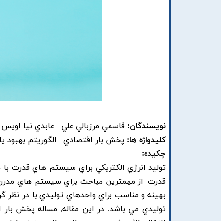
نویسندگان:
قاسمي مرزبالي علي | عابدي نيا اويس |
کلیدواژه ها:
پخش بار اقتصادي | الگوريتم بهبود يافته ABC | شير ورودي بخار | نرخ شيب افزايشي ن
چکیده:
توليد انرژي الکتريکي براي سيستم هاي قدرت با 
قدرت, از مهمترين مباحث براي سيستم هاي مدرن ا
بهينه و مناسب براي واحدهاي توليدي با در نظر 
توليدي مي باشد. در اين مقاله, مساله پخش بار 