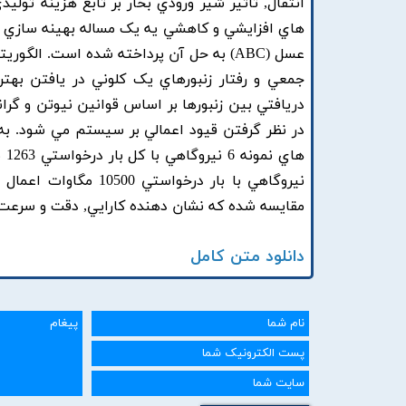
انتقال, تاثير شير ورودي بخار بر تابع هزينه تول
هاي افزايشي و کاهشي يه يک مساله بهينه سازي تب
عسل (ABC) به حل آن پرداخته شده است. ا
دريافتي بين زنبورها بر اساس قوانين نيوتن و گرا
در نظر گرفتن قيود اعمالي بر سيستم مي شود. به
نيروگاهي با بار درخو
مقايسه شده که نشان دهنده کارايي, دقت و سرعت م
دانلود متن کامل