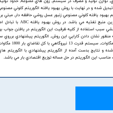
يدي, توازن توليد و مصرف در سيستم, زون هاي ممنوعه, حدود توليد 
ديل شده و در نهايت با روش بهبود يافته الگوريتم کلوني مصنوعي 
لگوريتم بهبود يافته کلوني مصنوعي زنبور عسل روشي حافظه دار, مبتي 
جمعي و رفتار زنبورهاي يک کلوني در يافتن بهترين منبع تغذيه مي باشد. در
نشي سبب استفاده از کليه ظرفيت اين الگوريتم در يافتن جواب بهي
 منظور نشان دادن کارايي اين روش, الگوريتم پيشنهادي برروي 
استي 10500 مگاوات اعمال شده و نتايج بدست آمده از الگوريتم پيشنهادي با الگوريتم ه
ناسب اين الگوريتم در حل مساله توزيع اقتصادي بار مي باشد.