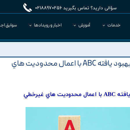
سؤالی دارید؟ تماس بگیرید 02188970256
خدمات
آموزش
اخبار و رویدادها
سوابق اجر
مدیریت طرح MC
ارائه نرم‌افزار به عنوان SaaS
پخش بار اقتصادي مبتني بر روش بهبود يافته ABC با اعمال محدوديت هاي
اي غيرخطي