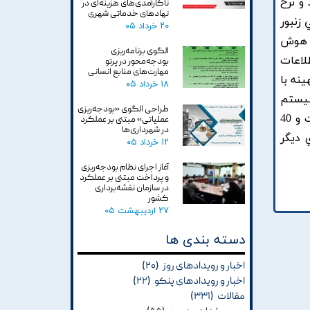
و نرخ
ناکارآمدی‌های هزینه‌ای در
نهادهای خدماتی شهری
زنبور
۲۰ خرداد ۰۵
بر هوش
الگوی برنامه‌ریزی
 روش بهبود يافته ABC با تبادل اطلاعات
بودجه‌محور در پرتو
مهارت‌های منابع انسانی
نه با
۱۸ خرداد ۰۵
سيستم
طراحی الگوی «بودجه‌ریزی
هاي نمونه 6 نيروگاهي با کل بار درخواستي 1263 مگاوات, سيستم قدرت 13 نيروگاهي با کل تقاضاي بار 1800 مگاوات و 40
عملیاتی» مبتنی بر عملکرد
در شهرداری‌ها
اي ديگر
۱۲ خرداد ۰۵
آغاز اجرای نظام بودجه‌ریزی
و پرداخت مبتنی بر عملکرد
در سازمان نقشه‌برداری
کشور
۲۷ اردیبهشت ۰۵
دسته بندی ها
اخبار و رویدادهای روز
(۲۰)
اخبار و رویدادهای پنکو
(۲۲)
مقالات
(۳۳۱)