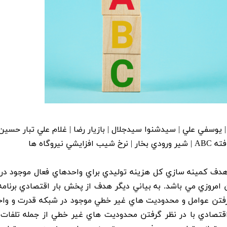
 يوسفي علي | سيدشنوا سيدجلال | بازيار رضا | غلام علي تبار حسين
يروگاه ها
هدف کمينه سازي کل هزينه توليدي براي واحدهاي فعال موجود در
مروزي مي باشد. به بياني ديگر هدف از پخش بار اقتصادي برنامه
گرفتن عوامل و محدوديت هاي غير خطي موجود در شبکه قدرت و وا
اقتصادي با در نظر گرفتن محدوديت هاي غير خطي از جمله تلفات