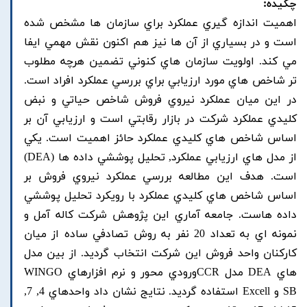
چکیده:
اهميت اندازه گيري عملکرد براي سازمان ها مشخص شده
است و در بسياري از آن ها نيز هم اکنون نقش مهمي ايفا
مي کند. اولويت سازمان هاي کنوني تضمين هرچه مطلوب
تر شاخص هاي مورد ارزيابي براي بررسي عملکرد افراد است.
در اين ميان عملکرد نيروي فروش شاخص حياتي و نبض
کليدي عملکرد شرکت در بازار رقابتي است و ارزيابي آن بر
اساس شاخص هاي کليدي عملکرد حائز اهميت است. يکي
از مدل هاي ارزيابي عملکرد, تحليل پوششي داده ها (DEA)
است. هدف اين مطالعه بررسي عملکرد نيروي فروش بر
اساس شاخص هاي کليدي عملکرد با رويکرد تحليل پوششي
داده هاست. جامعه آماري اين پژوهش شرکت کاله آمل و
نمونه اي به تعداد 20 نفر به روش تصادفي ساده از ميان
کارکنان واحد فروش اين شرکت انتخاب گرديد. از بين مدل
هاي DEA مدل CCRورودي محور و نرم افزارهاي WINGO
SB و Excell استفاده گرديد. نتايج نشان داد واحدهاي 4, 7,