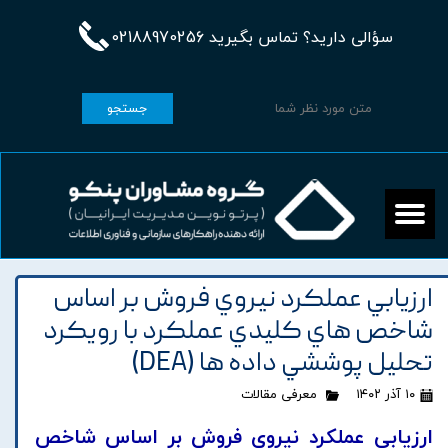
سؤالی دارید؟ تماس بگیرید 02188970256
جستجو
ارزيابي عملکرد نيروي فروش بر اساس
شاخص هاي کليدي عملکرد با رويکرد
تحليل پوششي داده ها (DEA)
۱۰ آذر ۱۴۰۲
معرفی مقالات
ارزيابي عملکرد نيروي فروش بر اساس شاخص