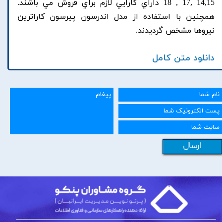
14,15 ,17 , 18 داراي کارايي لازم براي فروش مي باشند.
همچنين با استفاده از مدل اندرسون پيرسون کاراترين
نيروها مشخص گرديدند.
دانلود متن کامل
ارسال