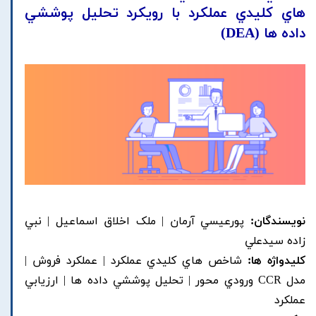
هاي کليدي عملکرد با رويکرد تحليل پوششي
داده ها (DEA)
نویسندگان:
پورعيسي آرمان | ملک اخلاق اسماعيل | نبي
زاده سيدعلي
کلیدواژه ها:
شاخص هاي کليدي عملکرد | عملکرد فروش |
مدل CCR ورودي محور | تحليل پوششي داده ها | ارزيابي
عملکرد