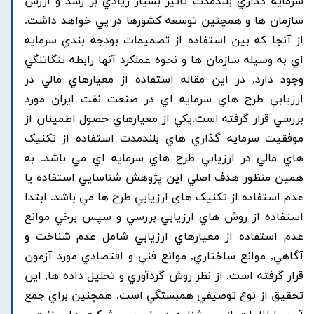
سرمايه گذاري بلندمدت تاثير بسيار زيادي بر رشد و ارزش
سازمان ها و همچنين توسعه کشورها در پي خواهد داشت.
از آنجا که بين استفاده از تصميمات بودجه بندي سرمايه
اي به وسيله سازمان ها و نحوه عملکرد آنها رابطه تنگاتنگي
وجود دارد, در اين مقاله استفاده از معيارهاي مالي در
ارزيابي طرح هاي سرمايه اي در صنعت نفت ايران مورد
بررسي قرار گرفته است.يکي از معيارهاي حصول اطمينان از
موفقيت سرمايه گذاري هاي بلندمدت استفاده از تکنيک
هاي مالي در ارزيابي طرح هاي سرمايه اي مي باشد. به
همين منظور هدف اصلي اين پژوهش شناسايي استفاده يا
عدم استفاده از تکنيک هاي ارزيابي طرح ها مي باشد. ابتدا
استفاده از روش هاي ارزيابي بررسي و سپس برخي موانع
عدم استفاده از معيارهاي ارزيابي شامل عدم شناخت و
آگاهي, موانع ساختاري, موانع فني و اقتصادي مورد آزمون
قرار گرفته است. از نظر روش گردآوري و تحليل داده ها, اين
تحقيق از نوع توصيفي همبستگي است. همچنين براي جمع