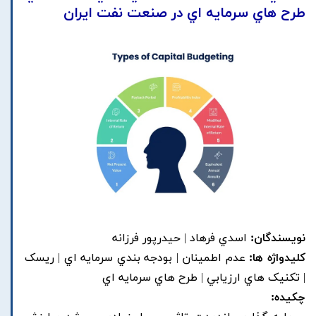
طرح هاي سرمايه اي در صنعت نفت ايران
نویسندگان:
اسدي فرهاد | حيدرپور فرزانه
کلیدواژه ها:
عدم اطمينان | بودجه بندي سرمايه اي | ريسک
| تکنيک هاي ارزيابي | طرح هاي سرمايه اي
چکیده: