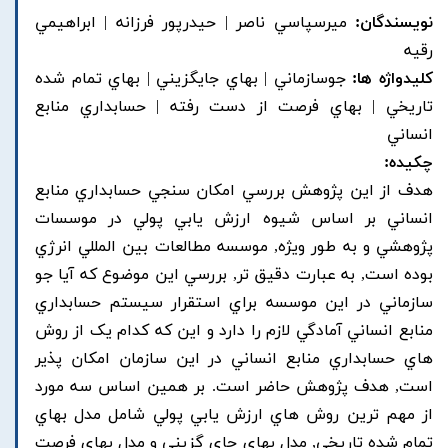
نویسندگان:
ميرسپاسي ناصر | حيدرپور فرزانه | ابراهيمي
رقيه
کلیدواژه ها:
جوسازماني | بهاي جايگزيني | بهاي تمام شده
تاريخي | بهاي فرصت از دست رفته | حسابداري منابع
انساني
چکیده:
هدف از اين پژوهش بررسي امکان سنجي حسابداري منابع
انساني بر اساس شيوه ارزش يابي پولي در موسسات
پژوهشي و به طور ويژه, موسسه مطالعات بين المللي انرژي
بوده است, به عبارت دقيق تر, بررسي اين موضوع که آيا جو
سازماني در اين موسسه براي استقرار سيستم حسابداري
منابع انساني آمادگي لازم را دارد و اين که کدام يک از روش
هاي حسابداري منابع انساني در اين سازمان امکان پذير
است, هدف پژوهش حاضر است. بر همين اساس سه مورد
از مهم ترين روش هاي ارزش يابي پولي شامل مدل بهاي
تمام شده تاريخي, مدل بهاي جاي گزيني و مدل بهاي فرصت