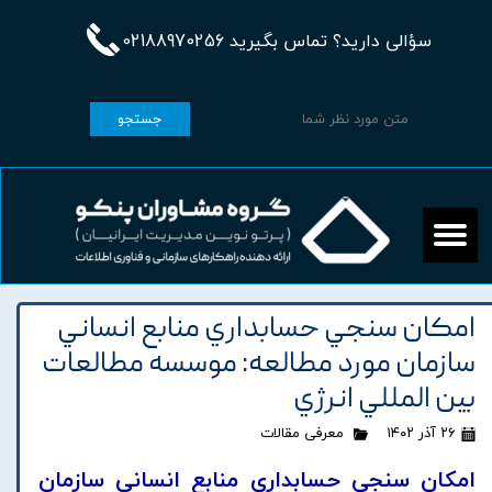
سؤالی دارید؟ تماس بگیرید 02188970256
جستجو
امکان سنجي حسابداري منابع انساني
سازمان مورد مطالعه: موسسه مطالعات
بين المللي انرژي
۲۶ آذر ۱۴۰۲
معرفی مقالات
امکان سنجي حسابداري منابع انساني سازمان