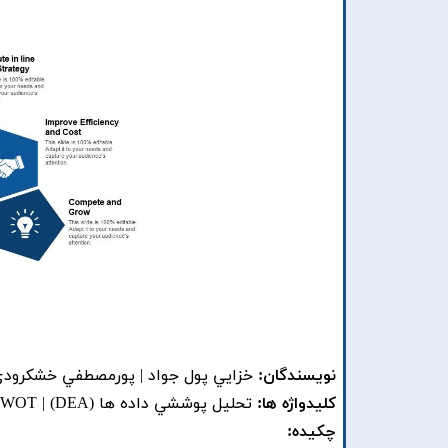
نویسندگان:
خزايي پول جواد | پورمصطفي خشکرودي 
کلیدواژه ها:
تحليل پوششي داده ها (DEA) | SWOT | کارايي | مدل معادلات ساختاري | ارزيابي عملکرد
چکیده: