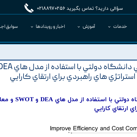
سؤالی دارید؟ تماس بگیرید 02188970256
خدمات
آموزش
اخبار و رویدادها
سوابق اجر
مدیریت طرح MC
ارائه نرم‌افزار به عنوان SaaS
ارزيابي عملکرد گروه هاي آموزشي دانشگاه دولتي با
اي ارتقاي کارايي