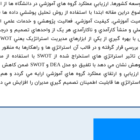
توسعه کشورها, ارزيابي عملکرد گروه هاي آموزشي در دانشگاه ها از 
کميت آموزشي, کيفيت آموزشي, فعاليت پژوهشي و خدمات علمي ار
لي و منشأ کارآمدي و ناکارآمدي هر يک از واحدهاي تصميم و درجه 
سي قرار گرفته و در قالب آن استراتژي ها و راهکارها به منظور ا
کارايي گروه ها ارايه شده است. در نهايت ميزان تاثير استراتژي هاي استخراج شده از
ساختاري مورد بررسي قرار گرفته اند. يافته هاي پژوهش نشان مي دهد با تلفيق 
رزيابي و ارتقاي عملکرد گروه هاي آموزشي ارايه مي گردد و هم
 استراتژي ها قابليت اطمينان تصميم گيري مديران را افزايش مي د