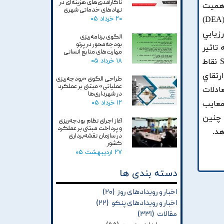
ناکارآمدی‌های هزینه‌ای در
اهميت
نهادهای خدماتی شهری
۲۰ خرداد ۰۵
بسيار بالايي برخوردار است. با توجه به اهميت موضوع دراين مقاله ابتدا با استفاده از روش تحليل پوششي داده ها (DEA)
زيابي
الگوی برنامه‌ریزی
بودجه‌محور در پرتو
تاثير
مهارت‌های منابع انسانی
۱۸ خرداد ۰۵
اين عوامل مورد تحليل و ارزيابي قرارگرفتند. سپس با بهره گيري از يکي از ابزارهاي مديريت استراتژيک يعني SWOT نقاط
رتقاي
طراحی الگوی «بودجه‌ریزی
عملیاتی» مبتنی بر عملکرد
 SWOT با استفاده از معادلات
در شهرداری‌ها
۱۲ خرداد ۰۵
دو مدل DEA و SWOT ضمن کاهش معايب
 چنين
آغاز اجرای نظام بودجه‌ریزی
و پرداخت مبتنی بر عملکرد
هد.
در سازمان نقشه‌برداری
کشور
۲۷ اردیبهشت ۰۵
دسته بندی ها
اخبار و رویدادهای روز
(۲۰)
اخبار و رویدادهای پنکو
(۲۲)
مقالات
(۳۳۱)