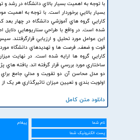
با توجه به اهميت بسيار بالاي دانشگاه در رشد و 
کارايي گروه هاي آموزشي دانشگاه در چهار بعد 
شده است. در واقع با طراحي سناريوهايي دلايل اص
قوت و ضعف, فرصت ها و تهديدهاي دانشگاه مورد برر
دو مدل محاسن آن دو تقويت و مدلي جامع براي ا
اولويت بندي و تعيين ميزان تاثيرگذاري هر يک از
دانلود متن کامل