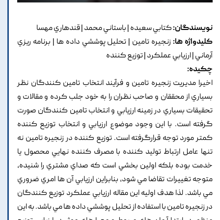
نویسندگان:
کتابي سعيده | باستاني محمد | قندهاري مهسا
کلیدواژه ها:
زنجيره تامين | تحليل پوششي داده ها | برنامه ريزي
آرماني | ارزيابي عملکرد | توزيع کننده
چکیده:
اخيرا مديريت زنجيره تامين و فرآيند انتخاب تامين کنندگان نظر
بسياري از محققان و صاحب نظران را به خود جلب کرده و مقالات و
تحقيقات بسياري در زمينه ارزيابي و انتخاب تامين کنندگان صورت
گرفته است. با اين وجود موضوع ارزيابي و انتخاب توزيع کننده
کمتر مورد توجه قرارگرفته است. توزيع کننده در زنجيره تامين نه
تنها عامل ارتباط توليد کننده با مصرف کننده نهايي محصول يا
خدمت بوده بلکه اولين بخشي است که صداي مشتري را شنيده,
متوجه تغييرات تقاضا مي شود, بنابراين ارزيابي آن ها امري ضروري
مي باشد. لذا هدف اوليه اين مقاله ارزيابي عملکرد توزيع کنندگان
در زنجيره تامين با استفاده از تحليل پوششي داده ها مي باشد. به اين