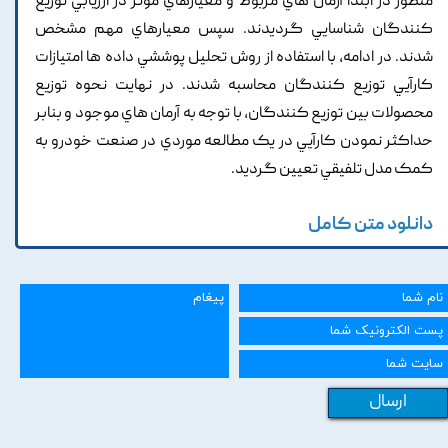
منظور در ابتدا آرمان هاي مربوط و معيارهاي موثر در ارزيابي توزيع
کنندگان شناسايي گرديدند. سپس معيارهاي مهم مشخص
شدند. در ادامه, با استفاده از روش تحليل پوششي داده ها امتيازات
کارآيي توزيع کنندگان محاسبه شدند. در نهايت نحوه توزيع
محصولات بين توزيع کنندگان, با توجه به آرمان هاي موجود و بنابر
حداکثر نمودن کارآيي در يک مطالعه موردي در صنعت خودرو به
کمک مدل تلفيقي تعيين گرديد.
دانلود متن کامل
ارسال