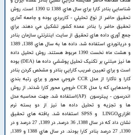
هدف مطالعه حاضر مقايسه کارايي نسبي بنادر عمده ايران و
شناسايي بنادر کارا براي سال هاي 1388 تا 1390 است. روش
تحقيق حاضر از نوع تحليلي - کاربردي بوده و جامعه آماري
تحقيق حاضر را بنادر عمده کشور تشکيل مي دهند. براي
جمع آوري داده هاي تحقيق از سايت اينترنتي سازمان بنادر
و دريانوردي استفاده شد. داده ها به سال هاي 1388, 1389
و هشت ماه نخست 1390 مربوط هستند. روش تحليل داده
ها نيز مبتني بر تکنيک تحليل پوششي داده ها (DEA) بوده
است و براي تعيين ضريب کارايي بنادر و مشخص کردن بنادر
کارا و ناکارا از مدل CCR خروجي محور و براي رتبه بندي
واحدهايي که با مدل CCR خروجي محور کارا شدند, از روش
اندرسون - پيترسون (AP)استفاده شد. جهت محاسبه مدل
ها و تجزيه و تحليل داده ها نيز از دو بسته نرم
افزاريLINGO و SPSS استفاده شد. يافته هاي تحقيق
نشان داد که در سال 1388, 36 درصد, در 1389, 27 درصد و در
1390, 27 درصد بنادر کارا بودند. در سال هاي 1388 و 1389,