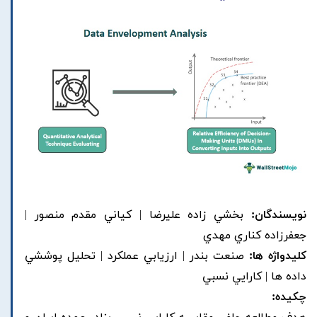
نویسندگان:
بخشي زاده عليرضا | کياني مقدم منصور |
جعفرزاده کناري مهدي
کلیدواژه ها:
صنعت بندر | ارزيابي عملکرد | تحليل پوششي
داده ها | کارايي نسبي
چکیده: