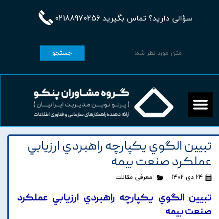
سؤالی دارید؟ تماس بگیرید 02188970256
جستجو
تبيين الگوي يکپارچه راهبردي ارزيابي
عملکرد صنعت بيمه
۲۴ دی ۱۴۰۲
معرفی مقالات
تبيين الگوي يکپارچه راهبردي ارزيابي عملکرد
صنعت بيمه