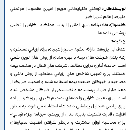
نویسندگان:
توکلي گلپايگاني مريم | اميري مقصود | موتمني
عليرضا | عالم تبريز اکبر
کلیدواژه ها:
برنامه ريزي آرماني | ارزيابي عملکرد | کارايي | تحليل
پوششي داده ها
چکیده:
هدف اين پژوهش, ارائه الگوي جامع راهبردي براي ارزيابي عملکرد و
رتبه بندي شرکت هاي بيمه با بهره مندي از روش هاي نوين کمي
است. جامعه آماري در اين مطالعه, شرکت هاي فعال در صنعت بيمه
هستند. براي تعيين شاخص هاي ارزيابي عملکرد از روش دلفي و
مصاحبه با خبرگان صنعت بيمه استفاده شده و اهميت هر يک از
معيارها, از طريق پرسشنامه و نظرسنجي از خبرگان مشخص شده
است. براي تعيين کارايي واحدهاي تصميم گيري از رويکرد برنامه
ريزي رياضي «تحليل پوششي داده ها» استفاده مي شود. به منظور
افزايش قدرت تفکيک پذيري مدل از رويکرد «برنامه ريزي آرماني»
براي محاسبه اوزان مشترک و درنظر گرفتن اهميت معيارهاي