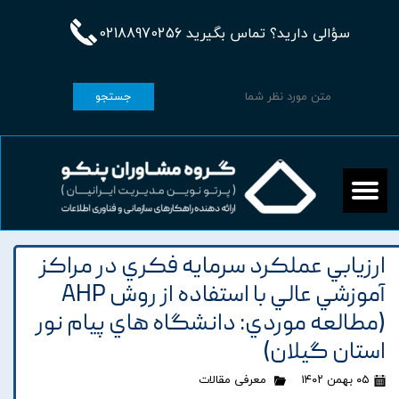
سؤالی دارید؟ تماس بگیرید 02188970256
جستجو
ارزيابي عملکرد سرمايه فکري در مراکز
آموزشي عالي با استفاده از روش AHP
(مطالعه موردي: دانشگاه هاي پيام نور
استان گيلان)
۰۵ بهمن ۱۴۰۲
معرفی مقالات