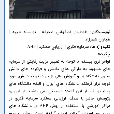
نویسندگان:
طوطيان اصفهاني صديقه | نورسته طيبه |
طياران شهرزاد
کلیدواژه ها:
سرمايه فکري | ارزيابي عملکرد | AHP
چکیده:
اواخر قرن بيستم با توجه به تغيير مزيت رقابتي از سرمايه
هاي مشهود به دارائي هاي دانشي و فرآورده هاي دانش
محور, دانشگاه ها و آموزش عالي از جهت توليد دانش, مورد
توجه قرار گرفتند. دانشگاه هاي ايران و البته دانشگاه هاي
پيام نور نيز از اين قاعده مستثني نمي باشند. از اين رو
پژوهش حاضر با هدف, ارزيابي عملکرد سرمايه فکري در
مراکز آموزشي با استفاده از روش AHP در دانشگاه هاي
پيام نور استان گيلان انجام گرفته است. روش تحقيق