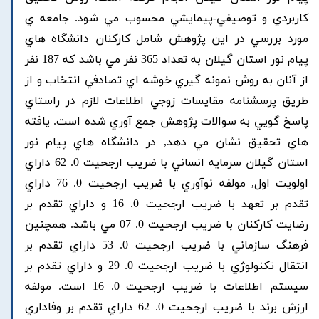
کاربردي و توصيفي-پيمايشي محسوب مي شود. جامعه ي
مورد بررسي در اين پژوهش شامل کارکنان دانشگاه هاي
پيام نور استان گيلان به تعداد 365 نفر مي باشد که 187 نفر
از آنان به روش نمونه گيري خوشه اي تصادفي انتخاب و از
طريق پرسشنامه مقايسات زوجي اطلاعات لازم در راستاي
پاسخ گويي به سوالات پژوهش جمع آوري شده است. يافته
هاي تحقيق نشان مي دهد, در دانشگاه هاي پيام نور
استان گيلان سرمايه انساني با ضريب ارجحيت 0. 62 داراي
اولويت اول, مولفه نوآوري با ضريب ارجحيت 0. 76 داراي
تقدم بر تعهد با ضريب ارجحيت 0. 16 و داراي تقدم بر
رضايت کارکنان با ضريب ارجحيت 0. 07 مي باشد. همچنين
فرهنگ سازماني با ضريب ارجحيت 0. 53 داراي تقدم بر
انتقال تکنولوژي با ضريب ارجحيت 0. 29 و داراي تقدم بر
سيستم اطلاعات با ضريب ارجحيت 0. 16 است. مولفه
ارزش برند با ضريب ارجحيت 0. 62 داراي تقدم بر وفاداري