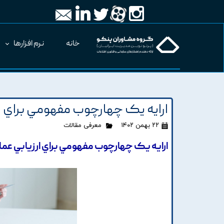
خانه
نرم افزارها
ارايه يک چهارچوب مفهومي براي ا
۲۲ بهمن ۱۴۰۲
معرفی مقالات
ارايه يک چهارچوب مفهومي براي ارزيابي عم