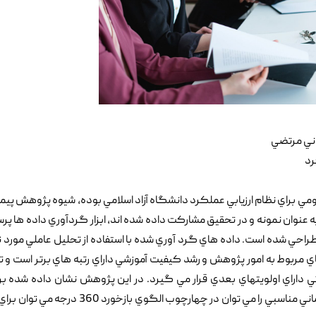
اني مرتضي
ي براي نظام ارزيابي عملکرد دانشگاه آزاد اسلامي بوده, شيوه پژوهش پيم
به عنوان نمونه و در تحقيق مشارکت داده شده اند, ابزار گردآوري داده ها پر
احي شده است. داده هاي گرد آوري شده با استفاده از تحليل عاملي مورد ت
 مربوط به امور پژوهش و رشد کيفيت آموزشي داراي رتبه هاي برتر است و ت
اراي اولويتهاي بعدي قرار مي گيرد. در اين پژوهش نشان داده شده بر
شاخص هاي اولويت بندي شده نظام ارزيابي عملکرد سازماني مناسبي را مي توان در چهارچوب الگوي باز