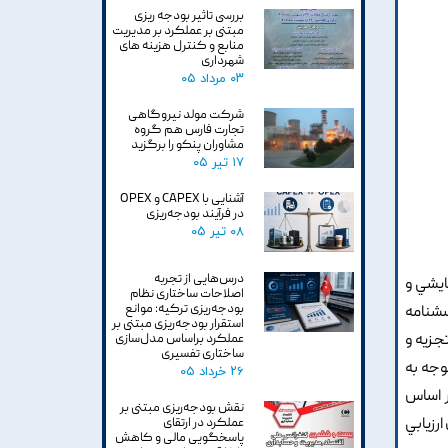
بررسی تاثیر بودجه ریزی
مبتنی بر عملکرد بر مدیریت
منابع و کنترل هزینه های
شهرداری
۰۳ مرداد ۰۵
شرکت مولد نیروگاهی
تجارت فارس هم گروه
مشاوران پنکو را برگزید
۱۷ تیر ۰۵
آشنایی با CAPEX و OPEX
در فرآیند بودجه‌ریزی
۰۸ تیر ۰۵
درس‌هایی از تجربه
ايشي و
اصلاحات ساختاری نظام
بودجه‌ریزی ترکیه: موانع
سشنامه
استقرار بودجه‌ریزی مبتنی بر
جزيه و
عملکرد براساس مدل‌سازی
ساختاری تفسیری
وجه به
۲۶ خرداد ۰۵
 اساس
نقش بودجه‌ریزی مبتنی بر
خورد 360 درجه مي توان براي ارزيابي
عملکرد در ارتقای
پاسخگویی مالی و کاهش