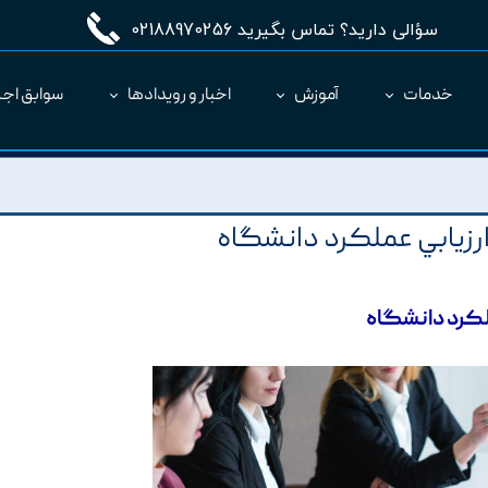
سؤالی دارید؟ تماس بگیرید 02188970256
خدمات
آموزش
اخبار و رویدادها
سوابق اجر
مدیریت طرح MC
ارائه نرم‌افزار به عنوان SaaS
رزيابي عملکرد دانشگاه
لکرد دانشگاه