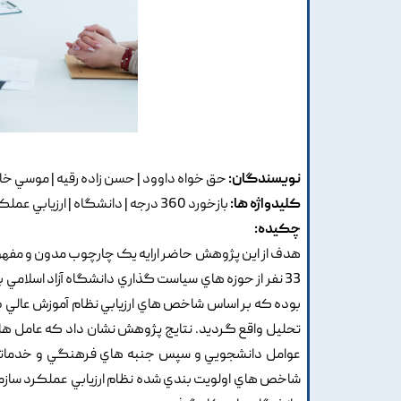
نویسندگان:
حق خواه داوود | حسن زاده رقيه | موسي خ
کلیدواژه ها:
بازخورد 360 درجه | دانشگاه | ارزيابي عملکرد
چکیده:
هدف از اين پژوهش حاضر ارايه يک چارچوب مدون و مفهوم
33 نفر از حوزه هاي سياست گذاري دانشگاه آزاد اسلامي 
بوده که بر اساس شاخص هاي ارزيابي نظام آموزش عالي طر
تحليل واقع گرديد. نتايج پژوهش نشان داد که عامل هاي
عوامل دانشجويي و سپس جنبه هاي فرهنگي و خدماتي د