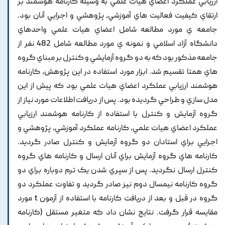
ارزيابي عملکرد اعضاي هيات علمي به وسيله کارنامه هوشمند بر
ارتقاي کيفيت فعاليت هاي آموزشي, پژوهشي و اجرايي آنان بود.
جامعه ي مورد مطالعه شامل اعضاي هيات علمي واحدهاي
دانشگاه آزاد اسلامي و نمونه ي مورد مطالعه شامل 482 نفر از
جامعه مذکور بود که به دو گروه آزمايشي و کنترل بر مبناي گروه
هاي همتا تقسيم شد. ابزار مورد استفاده در اين پژوهش, کارنامه
هوشمند ارزيابي عملکرد اعضاي هيات علمي بود که پيش از اين
مدل سازي و طراحي گرديده بود. پس از دريافت اطلاعات مورد نياز از
گروه آزمايش و کنترل با استفاده از کارنامه هوشمند ارزيابي
عملکرد اعضاي هيات علمي, کارنامه عملکرد آموزشي, پژوهشي و
اجرايي براي استادان دو گروه آزمايش و کنترل صادر گرديد.
کارنامه هاي گروه آزمايش براي آنان ارسال و کارنامه هاي گروه
کنترل ارسال نگرديد. پس از سپري شدن يک ترم دوباره براي دو
گروه کارنامه نيمسال دوم نيز صادر گرديد و تفاوت عملکرد دو
گروه در قبل و بعد از دريافت کارنامه با استفاده از آزمون t مورد
مقايسه قرار گرفت. نتايج نشان داد که متغير مستقل (کارنامه