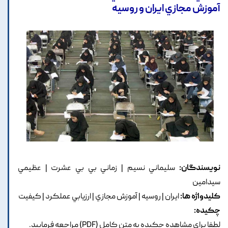
آموزش مجازي ايران و روسيه
نویسندگان:
سليماني نسيم | زماني بي بي عشرت | عظيمي
سيدامين
کلیدواژه ها:
ايران | روسيه | آموزش مجازي | ارزيابي عملکرد | کيفيت
چکیده:
لطفا براي مشاهده چکيده به متن کامل (PDF) مراجعه فرماييد.