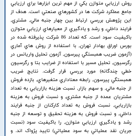
روش ارزيابي متوازن يکي از مهم ترين ابزارها براي ارزيابي
جامع عملکرد شرکت ها در کشورهاي صنعتي است. هدف از
اين پژوهش بررسي ارتباط بين چهار جنبه مالي, مشتري,
فرايند داخلي, و رشد و يادگيري از معيارهاي ارزيابي متوازن
باکيفيت سود است. که تعداد 86 شرکت پذيرفته شده در
بورس اوراق بهادار تهران, با استفاده از روش هاي آماري
(آزمون ضريب همبستگي پيرسون, آزمون تحليل واريانس در
رگرسيون, تحليل مسير با استفاده از ضرايب بتا و رگرسيون
خطي چندگانه) مورد بررسي قرار گرفت. نتايج ضريب
همبستگي پيرسون, رابطه معناداري متغيرهاي, بازده فروش
از جنبه مالي, و سهم بازار, نسبت هزينه بازاريابي به تعداد
مشتريان عمده از جنبه مشتري, و نسبت فروش به هزينه
بازاريابي, نسبت فروش به تعداد کارکنان از جنبه فرايند
داخلي, و نسبت فروش به هزينه تحقيق و توسعه از جنبه
رشد و يادگيري ارزيابي متوازن, را باکيفيت سود (نسبت
جريان نقد عملياتي به سود عملياتي) تاييد پژواک اند. و