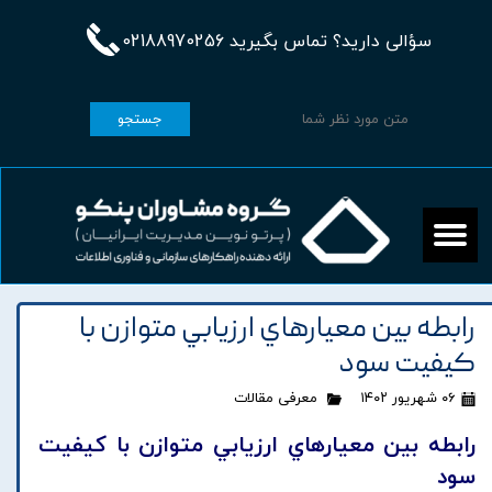
سؤالی دارید؟ تماس بگیرید 02188970256
جستجو
رابطه بين معيارهاي ارزيابي متوازن با
کيفيت سود
۰۶ شهریور ۱۴۰۲
معرفی مقالات
رابطه بين معيارهاي ارزيابي متوازن با کيفيت
سود