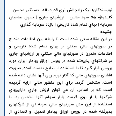
نویسندگان:
نيک زادچالش تري قدرت اله | دستگير محسن
کلیدواژه ها:
سود خالص | ارزشهاي جاري | حقوق صاحبان
سرمايه | بهاي تمام شده تاريخي | بازده سرمايه گذاري
چکیده:
در اين مقاله سعي شده است تا رابطه بين اطلاعات مندرج
در صورتهاي مالي مبتني بر بهاي تمام شده تاريخي و
اطلاعات مندرج در صورتهاي مالي مبتني بر ارزشهاي جاري
در شرکتهاي پذيرفته شده در بورس اوراق بهادار ايران مورد
بررسي قرار گيرد تا با استفاده از نتايج بدست آمده, ضرورت
افشاي صورتهاي مالي که آثار تورم روي آنها نشان داده شده
است, مشخص گردد. براي اين منظور مدلي ارايه گرديده
است که بر اساس آن مي توان ارزش جاري داراييهاي
شرکتها را از روي قيمت بازار سهام آنها تخمين زد. با
استفاده از اين مدل صورتهاي مالي نمونه اي از شرکتهاي
پذيرفته شده در بورس اوراق بهادار تعديل, و تعدادي از