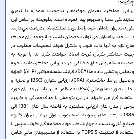
چکیده:
ارزيابي عملکرد بعنوان موضوعي پراهميت همواره با تئوري
نمايندگي معنا و مفهوم پيدا نموده است. بطوريکه بر اساس اين
تئوري مديران پاداش خود را مطابق با عملکردشان دريافت مي دارند.
در نتيجه سهامداران مي توانند مطمئن باشند چنانچه مديران محرک
هاي لازم به آنها داده شود و کنترل شوند تصميمات مطلوب در
جهت حداکثر کردن ثروت اتخاذ خواهند کرد. لذا با توجه به
اهميت مساله روش هاي مختلفي جهت ارزيابي عملکرد مانند تجزيه
و تحليل پوششي داده ها (DEA), فرايند سلسله مراتبي (AHP), تجزيه
و تحليل روابط خاکستري (GRA), ارزيابي متوازن (BSC) و تجزيه و
تحليل صورت هاي مالي (FSA) به منظور تعيين پاداش مديران مورد
استفاده قرار مي گيرند. در اين پژوهش با هدف معرفي و کاربرد
برخي از مدل هاي ارزيابي عملکرد به فاصله سال هاي 1381 الي
1386 شرکت هاي پذيرفته شده بورس اوراق بهادار تهران گروه
صنايع فلزي, بيست و چهار شرکت مورد مطالعه قرار گرفت سپس با
استفاده از تکنيک TOPSIS با استفاده از متغييرهاي مالي شامل