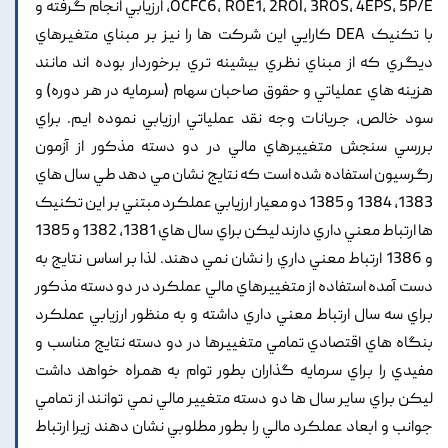
OCFC6, ROE1, 2ROI, 3ROS, 4EPS, 5P/E, ارزيابي انجام گرفته و
با تکنيک DEA کارايي اين شرکت ها را نيز بر مبناي متغيرهاي
ديگري که از مبناي نظري بيشينه تري برخوردار بوده اند مانند
هزينه هاي عملياتي و حقوق صاحبان سهام (سرمايه در هر دوره) و
سود خالص, جريانات وجه نقد عملياتي ارزيابي نموده ايم. براي
بررسي سنجش متغييرهاي مالي در دو دسته مذکور از آزمون
رگرسيون استفاده شده است که نتايج نشان مي دهد طي سال هاي
1383, 1384 و 1385 دو معيار ارزيابي عملکرد مبتني بر اين تکنيک
ها ارتباط معني داري دارند ليکن براي سال هاي 1381, 1382 و 1385
و 1386 ارتباط معني داري را نشان نمي دهند. لذا بر اساس نتايج به
دست آمده استفاده از متغييرهاي مالي عملکرد در دو دسته مذکور
براي سه سال ارتباط معني داري داشته و به منظور ارزيابي عملکرد
بنگاه هاي اقتصادي تمامي متغييرها در دو دسته نتايج مناسب و
مفيدي را براي سرمايه گذاران بطور توام به همراه خواهد داشت
ليکن براي ساير سال ها دو دسته متغيير مالي نمي توانند از تمامي
جوانب و ابعاد عملکرد مالي را بطور مطلوبي نشان دهند زيرا ارتباط