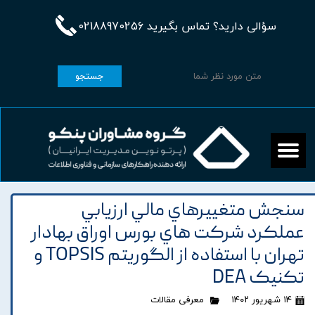
سؤالی دارید؟ تماس بگیرید 02188970256
جستجو
سنجش متغييرهاي مالي ارزيابي
عملکرد شرکت هاي بورس اوراق بهادار
تهران با استفاده از الگوريتم TOPSIS و
تکنيک DEA
۱۴ شهریور ۱۴۰۲
معرفی مقالات