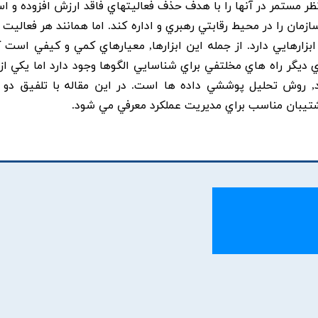
ر مستمر در آنها را با هدف حذف فعاليتهاي فاقد ارزش افزوده و اس
ازمان را در محيط رقابتي رهبري و اداره کند. اما همانند هر فعاليت
ابزارهايي دارد. از جمله اين ابزارها, معيارهاي کمي و کيفي است 
ي ديگر راه هاي مخلتفي براي شناسايي الگوها وجود دارد اما يکي از
د, روش تحليل پوششي داده ها است. در اين مقاله با تلفيق دو ر
يبان مناسب براي مديريت عملکرد معرفي مي شود.