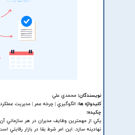
نویسندگان:
محمدي علي
کلیدواژه ها:
الگوگيري | چرخه عمر | مديريت عملکرد
چکیده:
يکي از مهمترين وظايف مديران در هر سازماني آن 
نهادينه سازد. اين امر شرط بقا در بازار رقابتي 