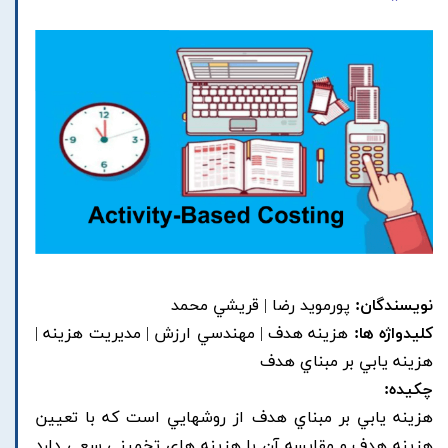
نویسندگان:
پورمويد رضا | قريشي محمد
کلیدواژه ها:
هزينه هدف | مهندسي ارزش | مديريت هزينه |
هزينه يابي بر مبناي هدف
چکیده:
هزينه يابي بر مبناي هدف از روشهايي است که با تعيين
هزينه هدف و مقايسه آن با هزينه هاي تخميني سعي دارد