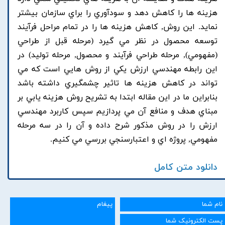
هزينه ها را کاهش دهد و سودآوري را براي سازمان بيشتر
نمايد. اين روش, کاهش هزينه ها را در تمام مراحل فرآيند
توسعه محصول در نظر مي گيرد (مرحله قبل از طراحي
(مفهومي), مرحله طراحي فرآيند و محصول, مرحله توليد) در
اين رابطه مهندسي ارزش يکي از روش هايي است که مي
تواند در کاهش هزينه ها تاثير چشمگيري داشته باشد
بنابراين ما در اين مقاله ابتدا به تشريح روش هزينه يابي بر
مبناي هدف و منافع آن مي پردازيم سپس کاربرد مهندسي
ارزش را در روش مذکور شرح داده و آن را در سه مرحله
مفهومي, پروژه اي و اعتبارسنجي بررسي مي کنيم.
دانلود متن کامل