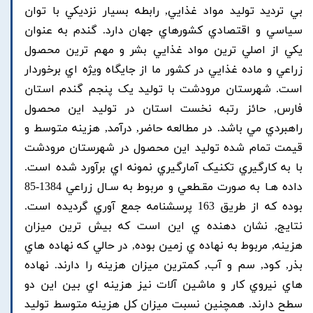
بي ترديد توليد مواد غذايي, رابطه بسيار نزديکي با توان
سياسي و اقتصادي کشورهاي جهان دارد. گندم به عنوان
يکي از اصلي ترين مواد غذايي بشر و مهم ترين محصول
زراعي و ماده غذايي در کشور ما از جايگاه ويژه اي برخوردار
است. شهرستان مرودشت با توليد يک پنجم گندم استان
فارس, حائز رتبه نخست استان در توليد اين محصول
راهبردي مي باشد. در مطالعه حاضر, درآمد, هزينه متوسط و
قيمت تمام شده توليد اين محصول در شهرستان مرودشت
با به کارگيري تکنيک آمارگيري نمونه اي برآورد شده است.
داده هـا به صورت مقـطعي و مربوط به سـال زراعي 1384-85
بوده که از طريق 163 پرسشنامه جمع آوري گرديده است.
نتايج, نشان دهنده ي اين است که بيش ترين ميزان
هزينه, مربوط به نهاده ي زمين بوده, در حالي که نهاده هاي
بذر, کود, سم و آب, کمترين ميزان هزينه را دارند. نهاده
هاي نيروي کار و ماشين آلات نيز هزينه اي بين اين دو
سطح دارند. همچنين نسبت ميزان کل هزينه متوسط توليد