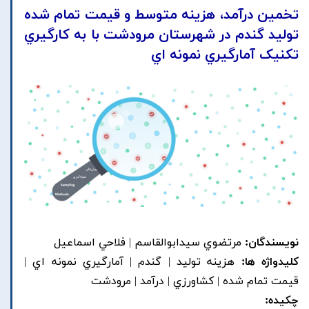
تخمين درآمد، هزينه متوسط و قيمت تمام شده
توليد گندم در شهرستان مرودشت با به کارگيري
تکنيک آمارگيري نمونه اي
نویسندگان:
مرتضوي سيدابوالقاسم | فلاحي اسماعيل
کلیدواژه ها:
هزينه توليد | گندم | آمارگيري نمونه اي |
قيمت تمام شده | کشاورزي | درآمد | مرودشت
چکیده: