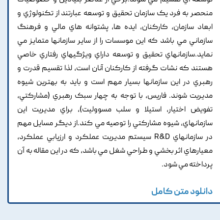
توسعه اي تقسيم مي شوند.برخي از عناصر بنيادين و خصوصيات
منحصر به فرد يک سازمان تحقيق و توسعه عبارتند از تکنولوژي و
ابعاد سازمان, کارکنان, ايده ها, پشتوانه هاي مالي و فرهنگ
سازماني مي باشد که اين موسسات را از ساير سازمانها متمايز مي
نمايد.سازمانهاي تحقيق و توسعه داراي ويژگيهاي رفتاري خاصي
هستند که نشات گرفته از کارکنان آنان است, لذا تقسيم قدرت و
رهبري در اين سازمانها بسيار مهم است و بايد به بهترين شيوه
مديريت شوند. فاريس, با توجه به چهار سبک رهبري (مشارکتي,
تفويض اختيار, استيلا و سلب مسووليت), براي مديريت اين
سازمانهاي, شيوه مشارکتي را توصيه مي کند.از ديگر مسايل مهم
در سازمانهاي R&D سيستم مديريت عملکرد و ارزيابي عملکرد,
معيارهاي اثر بخشي و طراحي شغل مي باشد, که در اين مقاله به آن
پرداخته مي شود.
دانلود متن کامل