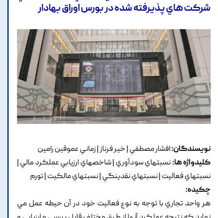
شرکت هاي پذيرفته شده در بورس اوراق بهادار
نویسندگان:
افشار مصطفي | خير فرناز | زماني عموقين رامين
کلیدواژه ها:
نسبتهاي سودآوري | شاخصهاي ارزيابي عملکرد مالي |
نسبتهاي فعاليت | نسبتهاي نقدينگي | نسبتهاي مالکيت | تورم
چکیده:
هر واحد تجاري با توجه به نوع فعاليت خود در آن حيطه عمل مي
نمايد که نتيجه عملکرد آنها از طرق مختلف قابل بررسي و ارزيابي و