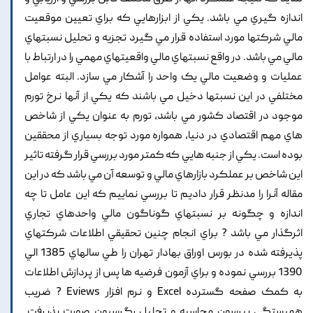
اندازه گيري مي باشد. يکي از ابزارهايي که براي تعيين موقعيت
مالي شرکتها مورد استفاده قرار مي گيرد تجزيه و تحليل نسبتهاي
مالي مي باشد. در واقع نسبتهاي مالي واقعيتهاي مهمي را در ارتباط با
عمليات و وضعيت مالي يک واحد را آشکار مي سازد. البته عوامل
مختلفي در اين نسبتها دخيل مي باشند که يکي از آنها نرخ تورم
موجود در اقتصاد کشور مي باشد, تورم به عنوان يکي از شاخص
هاي مهم اقتصادي در دنيا, همواره مورد توجه بسياري از محققين
بوده است. يکي از جنبه هايي که کمتر مورد بررسي قرار گرفته تاثير
اين شاخص بر عملکرد بازارهاي مالي و توسعه آن مي باشد که در اين
مقاله آنرا را مدنظر قرار داديم تا بررسي نماييم که اين عامل تا چه
اندازه و چگونه بر نسبتهاي گوناگون مالي واحدهاي تجاري
اثرگذار مي باشد ? براي انجام چنين تحقيقي اطلاعات شرکتهاي
پذيرفته شده در بورس اوراق بهادار تهران را طي سالهاي 1385 الي
1390 بررسي نموده و براي آزمون فرضيه ها پس از پردازش اطلاعات
به کمک صفحه گسترده Excel و نرم افزار Eviews ? ضريب
همبستگي پيرسون محاسبه و تحليل رگرسيون صورت پذيرفت.