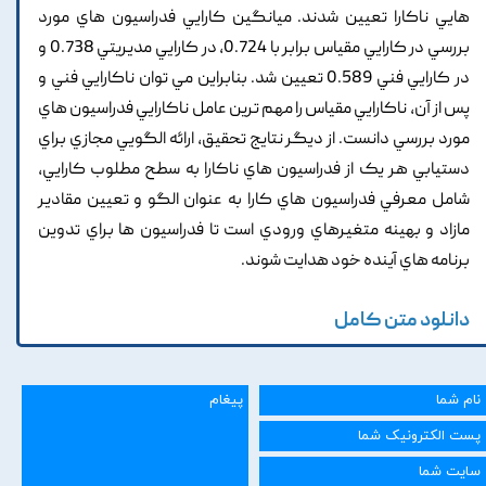
هايي ناکارا تعيين شدند. ميانگين کارايي فدراسيون هاي مورد
بررسي در کارايي مقياس برابر با 0.724, در کارايي مديريتي 0.738 و
در کارايي فني 0.589 تعيين شد. بنابراين مي توان ناکارايي فني و
پس از آن, ناکارايي مقياس را مهم ترين عامل ناکارايي فدراسيون هاي
مورد بررسي دانست. از ديگر نتايج تحقيق, ارائه الگويي مجازي براي
دستيابي هر يک از فدراسيون هاي ناکارا به سطح مطلوب کارايي,
شامل معرفي فدراسيون هاي کارا به عنوان الگو و تعيين مقادير
مازاد و بهينه متغيرهاي ورودي است تا فدراسيون ها براي تدوين
برنامه هاي آينده خود هدايت شوند.
دانلود متن کامل