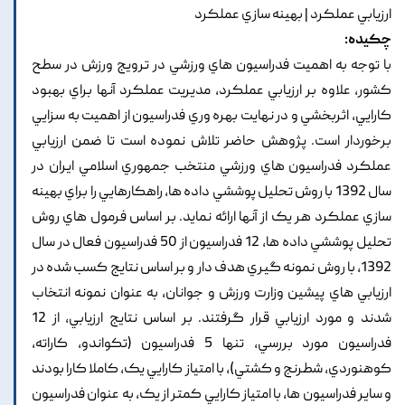
ارزيابي عملکرد | بهينه سازي عملکرد
چکیده:
با توجه به اهميت فدراسيون هاي ورزشي در ترويج ورزش در سطح
کشور, علاوه بر ارزيابي عملکرد, مديريت عملکرد آنها براي بهبود
کارايي, اثربخشي و در نهايت بهره وري فدراسيون از اهميت به سزايي
برخوردار است. پژوهش حاضر تلاش نموده است تا ضمن ارزيابي
عملکرد فدراسيون هاي ورزشي منتخب جمهوري اسلامي ايران در
سال 1392 با روش تحليل پوششي داده ها, راهکارهايي را براي بهينه
سازي عملکرد هر يک از آنها ارائه نمايد. بر اساس فرمول هاي روش
تحليل پوششي داده ها, 12 فدراسيون از 50 فدراسيون فعال در سال
1392, با روش نمونه گيري هدف دار و بر اساس نتايج کسب شده در
ارزيابي هاي پيشين وزارت ورزش و جوانان, به عنوان نمونه انتخاب
شدند و مورد ارزيابي قرار گرفتند. بر اساس نتايج ارزيابي, از 12
فدراسيون مورد بررسي, تنها 5 فدراسيون (تکواندو, کاراته,
کوهنوردي, شطرنج و کشتي), با امتياز کارايي يک, کاملا کارا بودند
و ساير فدراسيون ها, با امتياز کارايي کمتر از يک, به عنوان فدراسيون