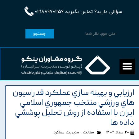
سؤالی دارید؟ تماس بگیرید 02188970256
جستجو
ارزيابي و بهينه سازي عملکرد فدراسيون
هاي ورزشي منتخب جمهوري اسلامي
ايران با استفاده از روش تحليل پوششي
داده ها
۲۰ مرداد ۱۴۰۳
مقالات
،
مدیریت عملکرد