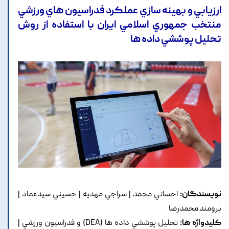
ارزيابي و بهينه سازي عملکرد فدراسيون هاي ورزشي
منتخب جمهوري اسلامي ايران با استفاده از روش
تحليل پوششي داده ها
نویسندگان:
احساني محمد | سراجي مهديه | حسيني سيدعماد |
برومند محمدرضا
کلیدواژه ها:
تحليل پوششي داده ها (DEA) و فدراسيون ورزشي |