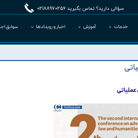
سؤالی دارید؟ تماس بگیرید 02188970256
خدمات
آموزش
اخبار و رویدادها
سوابق اجر
مدیریت طرح MC
ارائه نرم‌افزار به عنوان SaaS
یاتی
 عملیاتی