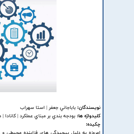
نویسندگان:
باباجاني جعفر | استا سهراب
کلیدواژه ها:
بودجه بندي بر مبناي عملکرد | کانادا | 
چکیده:
امروزه به دليل پيچيدگي هاي فزاينده محيطي و و