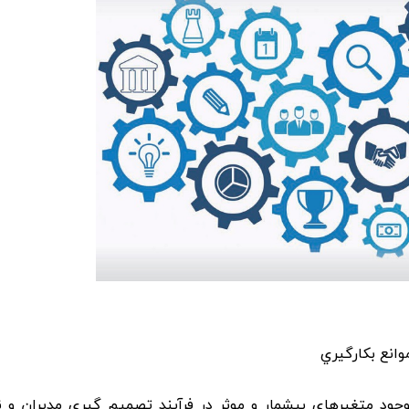
موانع بکارگيري
جود متغيرهاي بيشمار و موثر در فرآيند تصميم گيري مديران و ني