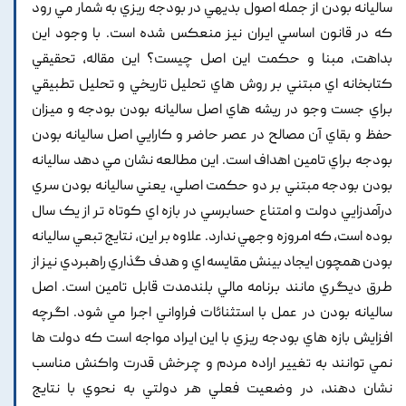
ساليانه بودن از جمله اصول بديهي در بودجه ريزي به شمار مي رود
که در قانون اساسي ايران نيز منعکس شده است. با وجود اين
بداهت, مبنا و حکمت اين اصل چيست؟ اين مقاله, تحقيقي
کتابخانه اي مبتني بر روش هاي تحليل تاريخي و تحليل تطبيقي
براي جست وجو در ريشه هاي اصل ساليانه بودن بودجه و ميزان
حفظ و بقاي آن مصالح در عصر حاضر و کارايي اصل ساليانه بودن
بودجه براي تامين اهداف است. اين مطالعه نشان مي دهد ساليانه
بودن بودجه مبتني بر دو حکمت اصلي, يعني ساليانه بودن سري
درآمدزايي دولت و امتناع حسابرسي در بازه اي کوتاه تر از يک سال
بوده است, که امروزه وجهي ندارد. علاوه بر اين, نتايج تبعي ساليانه
بودن همچون ايجاد بينش مقايسه اي و هدف گذاري راهبردي نيز از
طرق ديگري مانند برنامه مالي بلندمدت قابل تامين است. اصل
ساليانه بودن در عمل با استثنائات فراواني اجرا مي شود. اگرچه
افزايش بازه هاي بودجه ريزي با اين ايراد مواجه است که دولت ها
نمي توانند به تغيير اراده مردم و چرخش قدرت واکنش مناسب
نشان دهند, در وضعيت فعلي هر دولتي به نحوي با نتايج