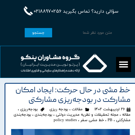
سؤالی دارید؟ تماس بگیرید 02188970256
جستجو
خط مشی در حال حرکت: ایجاد امکان
مشارکت در بودجه‌ریزی مشارکتی
۲۶ اردیبهشت ۱۴۰۲
مقالات
،
بودجه ریزی
بودجه‌ریزی
،
مقاله
،
مجله تحقیقات و نظریه مدیریت دولتی
،
بودجه‌بندی
،
بودجه‌بندی
مشارکتی
،
PB
،
خط مشی سفر
،
policy studies