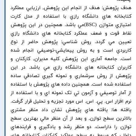
هدف پژوهش: هدف از انجام اين پژوهش, ارزيابي عملکرد
کتابخانه هاي دانشگاه رازي با استفاده از مدل کارت
امتيازي متوازن (BSC)مي باشد. همچنين در اين پژوهش
نقاط قوت و ضعف عملکرد کتابخانه هاي دانشگاه رازي
تعيين مي گردد. روش شناسي: پژوهش حاضر از نوع
کاربردي است و به روش پيمايشي-توصيفي انجام شده
است. جامعه آماري اين پژوهش کليه مديران, کارکنان و
کاربران کتابخانه هاي دانشگاه رازي مي باشد. در اين
پژوهش از روش سرشماري و نمونه گيري تصادفي ساده
استفاده شده است. همچنين داده هاي پژوهش با استفاده
از آمار توصيفي و آزمون تي تک نمونه اي و با استفاده از
نرم افزار اس. پي. اس. اس مورد تجزيه و تحليل قرار گرفت.
يافته ها: يافته هاي پژوهش نشان داد منظر مشتري
بالاترين سطح توازن, و بعد از آن منظر مالي بهترين سطح
توازن را داراست. دو منظر رشد و يادگيري و فرايندهاي
داخلي که مربوط به سطح عملکرد کارکنان کتابخانه هاي