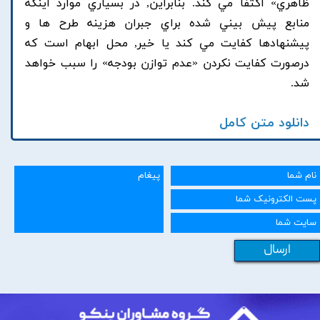
ظاهري» اکتفا مي کند. بنابراين, در بسياري موارد اينکه
منابع پيش بيني شده براي جبران هزينه طرح ها و
پيشنهادها کفايت مي کند يا خير, محل ابهام است که
درصورت کفايت نکردن «عدم توازن بودجه» را سبب خواهد
شد.
دانلود متن کامل
ارسال