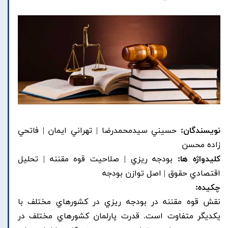
نویسندگان:
حسيني سيدمحمدرضا | تهراني ايمان | فاتحي
زاده محسن
کلیدواژه ها:
بودجه ريزي | صلاحيت قوه مقننه | تحليل
اقتصادي حقوق | اصل توازن بودجه
چکیده:
نقش قوه مقننه در بودجه ريزي در کشورهاي مختلف با
يکديگر متفاوت است. قدرت پارلمان کشورهاي مختلف در