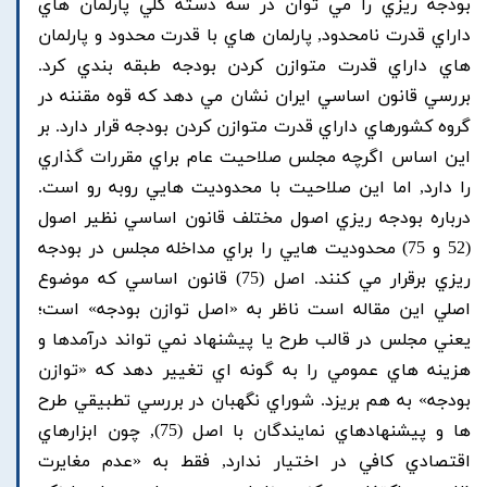
بودجه ريزي را مي توان در سه دسته کلي پارلمان هاي
داراي قدرت نامحدود, پارلمان هاي با قدرت محدود و پارلمان
هاي داراي قدرت متوازن کردن بودجه طبقه بندي کرد.
بررسي قانون اساسي ايران نشان مي دهد که قوه مقننه در
گروه کشورهاي داراي قدرت متوازن کردن بودجه قرار دارد. بر
اين اساس اگرچه مجلس صلاحيت عام براي مقررات گذاري
را دارد, اما اين صلاحيت با محدوديت هايي روبه رو است.
درباره بودجه ريزي اصول مختلف قانون اساسي نظير اصول
(52 و 75) محدوديت هايي را براي مداخله مجلس در بودجه
ريزي برقرار مي کنند. اصل (75) قانون اساسي که موضوع
اصلي اين مقاله است ناظر به «اصل توازن بودجه» است؛
يعني مجلس در قالب طرح يا پيشنهاد نمي تواند درآمدها و
هزينه هاي عمومي را به گونه اي تغيير دهد که «توازن
بودجه» به هم بريزد. شوراي نگهبان در بررسي تطبيقي طرح
ها و پيشنهادهاي نمايندگان با اصل (75), چون ابزارهاي
اقتصادي کافي در اختيار ندارد, فقط به «عدم مغايرت