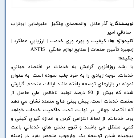
نویسندگان:
آذر عادل | والمحمدي چنگيز | عليرضايي ابوتراب
| صادقي امير
کلیدواژه ها:
کيفيت و بهره وري خدمت | ارزيابي عملکرد |
زنجيره تأمين خدمات | صنايع لوازم خانگي | ANFIS
چکیده:
با رشد روزافزون گرايش به خدمات در اقتصاد جهاني,
خدمات, توجه زيادي را به خود جلب نموده است. به عنوان
نمونه در بازارهاي توسعه يافته مانند ايالات متحده, گزارش
شده که بيش از 90 درصد توليد ناخالص ملي حاصل از
صنعت خدمات است. پيش بيني هاي متعدد نشان مي دهد
که اقتصاد جهاني در نهايت تحت حاکميت خدمات خواهد
بود. خدمات, از لحاظ انتزاعي کردن و اندازه گيري کيفي و
کمي, مشکل مي باشند و تنوع بخش هاي خدماتي باعث
پيچيده شدن توسعه يک چارچوب منحصر بفرد در زمينه