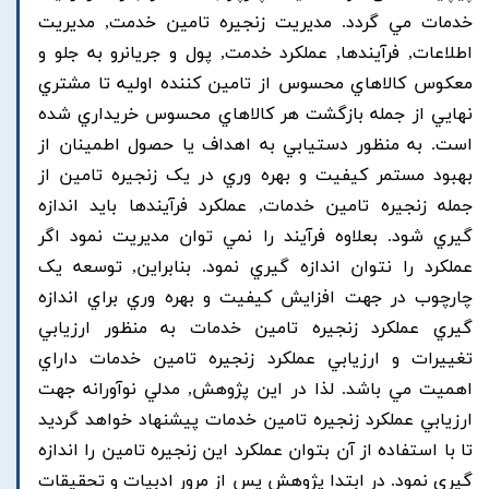
خدمات مي گردد. مديريت زنجيره تامين خدمت, مديريت
اطلاعات, فرآيندها, عملکرد خدمت, پول و جريانرو به جلو و
معکوس کالاهاي محسوس از تامين کننده اوليه تا مشتري
نهايي از جمله بازگشت هر کالاهاي محسوس خريداري شده
است. به منظور دستيابي به اهداف يا حصول اطمينان از
بهبود مستمر کيفيت و بهره وري در يک زنجيره تامين از
جمله زنجيره تامين خدمات, عملکرد فرآيندها بايد اندازه
گيري شود. بعلاوه فرآيند را نمي توان مديريت نمود اگر
عملکرد را نتوان اندازه گيري نمود. بنابراين, توسعه يک
چارچوب در جهت افزايش کيفيت و بهره وري براي اندازه
گيري عملکرد زنجيره تامين خدمات به منظور ارزيابي
تغييرات و ارزيابي عملکرد زنجيره تامين خدمات داراي
اهميت مي باشد. لذا در اين پژوهش, مدلي نوآورانه جهت
ارزيابي عملکرد زنجيره تامين خدمات پيشنهاد خواهد گرديد
تا با استفاده از آن بتوان عملکرد اين زنجيره تامين را اندازه
گيري نمود. در ابتدا پژوهش پس از مرور ادبيات و تحقيقات