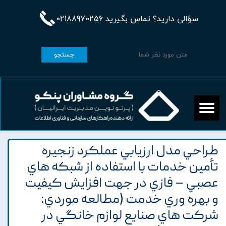
سؤالی دارید؟ تماس بگیرید 02188970256
جستجو
طراحي مدل ارزيابي عملکرد زنجيره
تأمين خدمات با استفاده از شبکه هاي
عصبي – فازي در جهت افزايش کيفيت
و بهره وري خدمت (مطالعه موردي:
شرکت هاي صنايع لوازم خانگي در