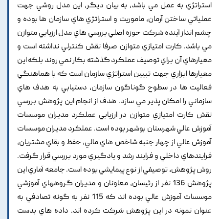
استراتژي به عمل مي باشد, به بيان ديگر, اين مدل روشي جهت
عملياتي ساختن آرمان, ماموريت و استراتژي هاي سازمان ها بوده و
چشم انداز آينده شرکت حوزه اصلي بررسي هاي مدل ارزيابي متوازن
مي باشد. کارت امتيازي متوازن صرفا نقش کنترلي نداشته است و
معيارهاي آن براي توصيف عملکرد گذشته بکار نمي روند بلکه اين
معيارها ابزاري جهت تبيين استراتژي سازمان است که با هماهنگي
فعاليت ها در سطوح گوناگون سازمان, دستيابي به هدف هاي
سازماني را امکان پذير مي سازد. هدف از انجام اين پژوهش بررسي
نقش کارت امتيازي متوازن در ارزيابي عملکرد مديران موسسات
آموزش عالي شهرستان بوشهر بوده است. عملکرد مديران موسسات
آموزش عالي از چهار جنبه شاخص هاي مالي, حفظ و بقاي مشتريان,
فرايندهاي داخلي و فرايند رشد و يادگيري مورد بررسي قرار گرفت.
روش پژوهش, توصيفي از نوع پيمايشي بوده است. جامعه آماري اين
پژوهش 136 نفر از رئيسان, معاونان و مديران گروههاي آموزشي
موسسات آموزش عالي بوده اند که 115 نفر به گونه تصادفي به
عنوان نمونه در اين پژوهش شرکت کرده اند. داده هاي بدست