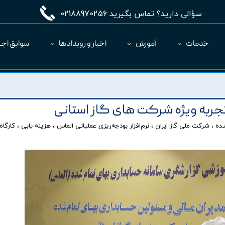
سؤالی دارید؟ تماس بگیرید 02188970256
خدمات
آموزش
اخبار و رویدادها
سوابق اجر
مدیریت طرح MC
ارائه نرم‌افزار به عنوان SaaS
تجربه ویژه شرکت های گاز استانی
شده
،
شرکت ملی گاز ایران
،
نرم‌افزار بودجه‌ریزی عملیاتی الماس
،
هزینه یابی
،
کارگاه