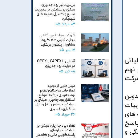
بررسی تاثیر بودجه ریزی
مبتنی بر عملکرد بر مدیریت
منابع و کنترل هزینه های
شهرداری
۰۳ مرداد ۰۵
شرکت مولد نیروگاهی
تجارت فارس هم گروه
مشاوران پنکو را برگزید
۱۷ تیر ۰۵
یاتی
آشنایی با CAPEX و OPEX
در فرآیند بودجه‌ریزی
 نهم
۰۸ تیر ۰۵
ز 70 نفر از مدیران مالی و کارشناسان بهای تمام شده و بودجه 31 شرکت
درس‌هایی از تجربه
اصلاحات ساختاری نظام
دوین
بودجه‌ریزی ترکیه: موانع
استقرار بودجه‌ریزی مبتنی بر
بیات
عملکرد براساس مدل‌سازی
ساختاری تفسیری
 های
۲۶ خرداد ۰۵
پاسخ
نقش بودجه‌ریزی مبتنی بر
عملکرد در ارتقای
گی و
پاسخگویی مالی و کاهش