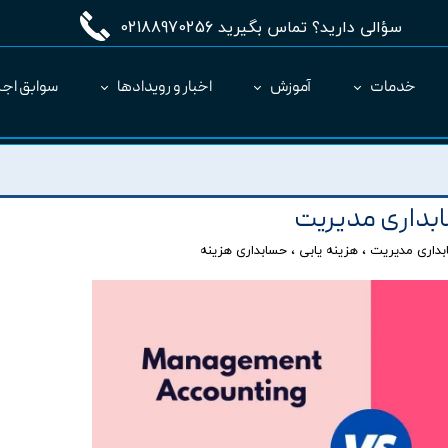
سؤالی دارید؟ تماس بگیرید 02188970256
خدمات
آموزش
اخبار و رویدادها
سوابق اجر
مدیریت طرح MC
ارائه نرم‌افزار به عنوان SaaS
ابداری مدیریت
داری مدیریت
،
هزینه یابی
،
حسابداری هزینه