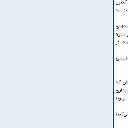
کنترل
ت. به
ه‌های
پوشش:
د؛ در
طبیقی
لی که
بداری
مربوط
‌کند؛