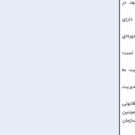
د. در
دارای
ره‌ای
 است؛
یت به
دیریت
انونی
مچنین
ازمان