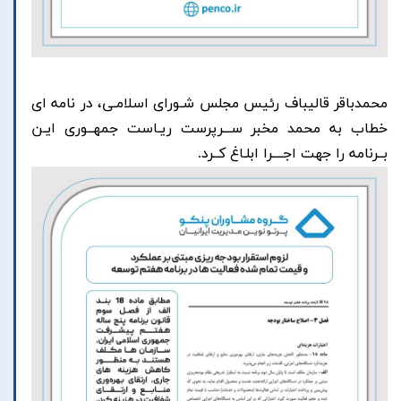
محمدباقر قالیباف رئیس مجلس شـورای اسلامـی، در نامه ای
خطاب به محمد مخبر ســـرپرست ریـاست جمهــوری ایـن
بــرنامه را جهت اجــــرا ابلـاغ کــرد.