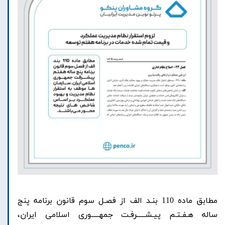
مطابق ماده 110 بنـد الف از فصـل سوم قانون برنامه پنج
ساله هـفـتـم پیـشــــــرفـت جمهـــــوری اسلامی ایران،