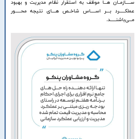
ســـــازمــان هـــا موظف به استقرار نظام مدیریت و بهبود
عملکــــــرد بــــر اســـــاس شاخــص هــــای نتیجه محــــــور
مـــی‌باشنــــــد.