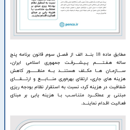
مطابق ماده 18 بنـــد الف از فصــل سوم قانون برنامه پنج
ساله هـفـتـــــــم پـیـشـــــرفــت جمهوری اسلامی ایران،
ســـــازمــان هـــا مکـــلف هستنــــد بـــه منظــــــــور کاهش
هزینه های جاری، ارتقای بهره‌وری منـــــابـــــع و ارتـــــقـــــای
شفافیت در هزینه کرد، نسبت به استقرار نظام بودجه ریزی
مبتنی بر عملکــــرد متنـاســب بــا هزینه یابی بر مبنای
فعـالیت اقـدام نماینـــد.