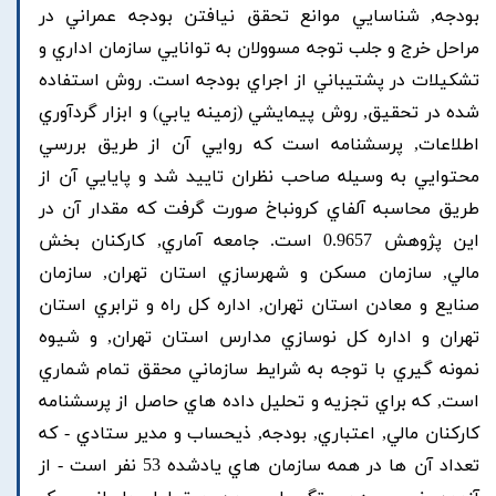
بودجه, شناسايي موانع تحقق نيافتن بودجه عمراني در
مراحل خرج و جلب توجه مسوولان به توانايي سازمان اداري و
تشکيلات در پشتيباني از اجراي بودجه است. روش استفاده
شده در تحقيق, روش پيمايشي (زمينه يابي) و ابزار گردآوري
اطلاعات, پرسشنامه است که روايي آن از طريق بررسي
محتوايي به وسيله صاحب نظران تاييد شد و پايايي آن از
طريق محاسبه آلفاي کرونباخ صورت گرفت که مقدار آن در
اين پژوهش 0.9657 است. جامعه آماري, کارکنان بخش
مالي, سازمان مسکن و شهرسازي استان تهران, سازمان
صنايع و معادن استان تهران, اداره کل راه و ترابري استان
تهران و اداره کل نوسازي مدارس استان تهران, و شيوه
نمونه گيري با توجه به شرايط سازماني محقق تمام شماري
است, که براي تجزيه و تحليل داده هاي حاصل از پرسشنامه
کارکنان مالي, اعتباري, بودجه, ذيحساب و مدير ستادي - که
تعداد آن ها در همه سازمان هاي يادشده 53 نفر است - از