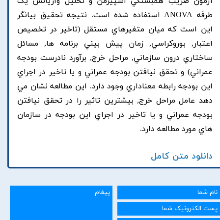
آزمون ضريب همبستگي اسپيرمن و تحليل واريانس يک
طرفه ANOVA استفاده شده است. نتيجه تحقيق بيانگر
اين است که ميان متغيرهاي مستقل (تاخير در تخصيص
اعتبار, بوروکراسي, زمان پيش بيني برنامه ها, مسائل
ساختاري درون سازماني, مراحل خرج, برآورد نادرست بودجه
عمراني) و تحقق نيافتن بودجه عمراني و يا تاخير در اجراي
اين بودجه رابطه معناداري وجود دارد. اين مطالعه نشان مي
دهد عامل مراحل خرج, بيشترين تاثير را در تحقق نيافتن
بودجه عمراني و يا تاخير در اجراي اين بودجه در سازمان
هاي مورد مطالعه دارد.
دانلود متن کامل