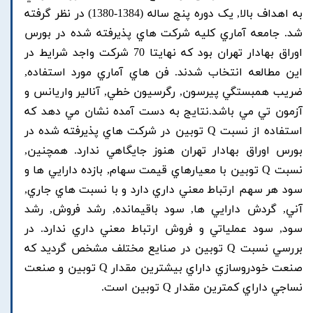
به اهداف بالا, يک دوره پنج ساله (1384-1380) در نظر گرفته
شد. جامعه آماري کليه شرکت هاي پذيرفته شده در بورس
اوراق بهادار تهران بود که نهايتا 70 شرکت واجد شرايط در
اين مطالعه انتخاب شدند. فن هاي آماري مورد استفاده,
ضريب همبستگي پيرسون, رگرسيون خطي, آنالير واريانس و
آزمون تي مي باشد.نتايج به دست آمده نشان مي دهد که
استفاده از نسبت Q توبين در شرکت هاي پذيرفته شده در
بورس اوراق بهادار تهران هنوز جايگاهي ندارد. همچنين,
نسبت Q توبين با معيارهاي قيمت سهام, بازده دارايي ها و
سود هر سهم ارتباط معني داري دارد و با نسبت هاي جاري,
آني, گردش دارايي ها, سود باقيمانده, رشد فروش, رشد
سود, سود عملياتي و فروش ارتباط معني داري ندارد. در
بررسي نسبت Q توبين در صنايع مختلف مشخص گرديد که
صنعت خودروسازي داراي بيشترين مقدار Q توبين و صنعت
نساجي داراي کمترين مقدار Q توبين است.