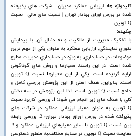
کلیدواژه ها:
ارزيابي عملکرد مديران | شرکت هاي پذيرفته
شده در بورس اوراق بهادار تهران | نسبت هاي مالي | نسبت
Q توبين
چکیده:
با تفکيک مديريت از مالکيت و به دنبال آن, با پيدايش
تئوري نمايندگي, ارزيابي عملکرد به عنوان يکي از مهم ترين
موضوعات در حسابداري, به ويژه در حسابداري مديريت مطرح
شده است. در اين راستا, معيارها و روش هاي گوناگوني
ارايه گرديده است. يکي از اين معيارها نسبت Q توبين
است. بنابراين, هدف اصلي از اين پژوهش بررسي کامل و
جامع نسبت Q توبين است. لذا اين پژوهش در سه بخش
کلي با هدف هاي زير انجام مي شود: 1. بررسي کاربرد نسبت
Q توبين به عنوان معيار ارزيابي عملکرد در شرکت هاي
پذيرفته شده در بورس اوراق بهادار تهران؛ 2. بررسي رابطه
بين نسبت Q توبين با ساير معيارهاي ارزيابي عملکرد و 3.
مقايسه نسبت Q توبين در صنايع مختلف.به منظور دسترسي