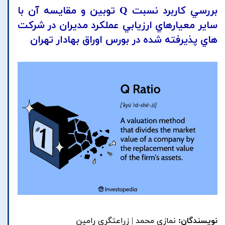
بررسي کاربرد نسبت Q توبين و مقايسه آن با
ساير معيارهاي ارزيابي عملکرد مديران در شرکت
هاي پذيرفته شده در بورس اوراق بهادار تهران
نویسندگان:
نمازي محمد | زراعتگري رامين