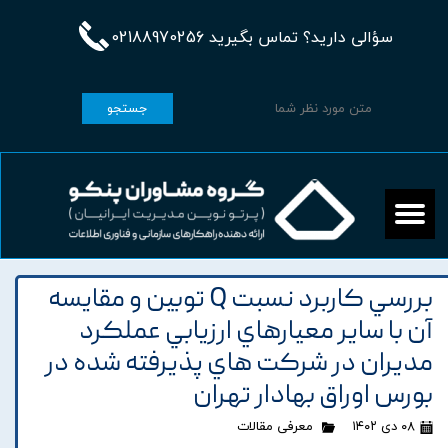
سؤالی دارید؟ تماس بگیرید 02188970256
جستجو
بررسي کاربرد نسبت Q توبين و مقايسه
آن با ساير معيارهاي ارزيابي عملکرد
مديران در شرکت هاي پذيرفته شده در
بورس اوراق بهادار تهران
۰۸ دی ۱۴۰۲
معرفی مقالات