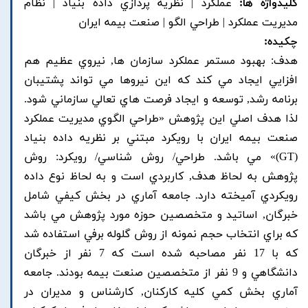
کلیدواژه ها:
عملکرد | نظريه پردازي داده بنياد | نظام
مديريت عملکرد | طراحي الگو | صنعت بيمه ايران
چکیده:
هدف: بهبود مستمر عملکرد سازمان ها, نيروي عظيم هم
افزايي ايجاد مي کند که اين نيروها مي تواند پشتيبان
برنامه رشد, توسعه و ايجاد فرصت هاي تعالي سازماني شود.
لذا هدف اصلي اين پژوهش «طراحي الگوي مديريت عملکرد
صنعت بيمه ايران با رويکرد مبتني بر نظريه داده بنياد
(GT)» مي باشد. طراحي/ روش شناسي/ رويکرد: روش
پژوهش به لحاظ هدف, کاربردي است و به لحاظ نوع داده
رويکردي آميخته دارد. جامعه آماري در بخش کيفي شامل
خبرگان, اساتيد و متخصصين حوزه مورد پژوهش مي باشد
که براي انتخاب حجم نمونه از روش گلوله برفي استفاده شد
که با 17 نفر مصاحبه شده است که 7 نفر از خبرگان
دانشگاهي و 9 نفر از متخصصين صنعت بيمه بودند. جامعه
آماري بخش کمي کليه کارکنان, کارشناس و مديران در