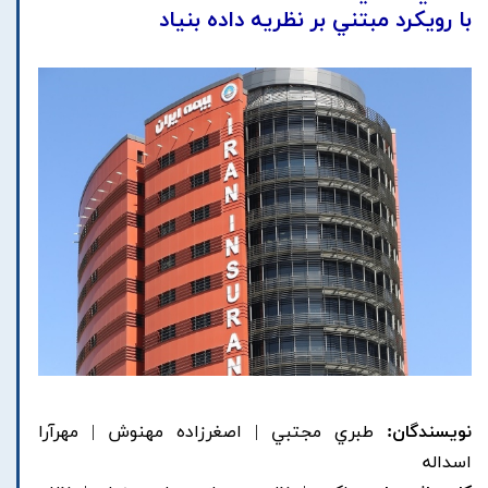
با رويکرد مبتني بر نظريه داده بنياد
نویسندگان:
طبري مجتبي | اصغرزاده مهنوش | مهرآرا
اسداله