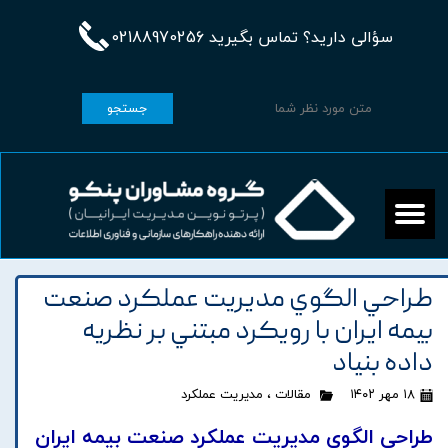
سؤالی دارید؟ تماس بگیرید 02188970256
جستجو
طراحي الگوي مديريت عملکرد صنعت
بيمه ايران با رويکرد مبتني بر نظريه
داده بنياد
۱۸ مهر ۱۴۰۲
مقالات
،
مدیریت عملکرد
طراحي الگوي مديريت عملکرد صنعت بيمه ايران