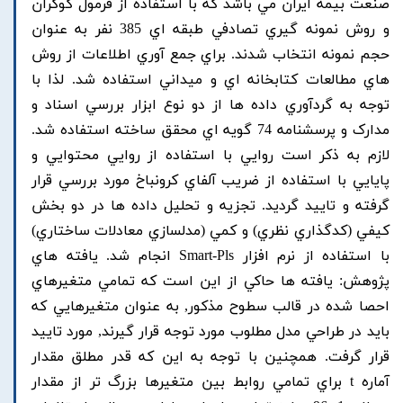
صنعت بيمه ايران مي باشد که با استفاده از فرمول کوکران
و روش نمونه گيري تصادفي طبقه اي 385 نفر به عنوان
حجم نمونه انتخاب شدند. براي جمع آوري اطلاعات از روش
هاي مطالعات کتابخانه اي و ميداني استفاده شد. لذا با
توجه به گردآوري داده ها از دو نوع ابزار بررسي اسناد و
مدارک و پرسشنامه 74 گويه اي محقق ساخته استفاده شد.
لازم به ذکر است روايي با استفاده از روايي محتوايي و
پايايي با استفاده از ضريب آلفاي کرونباخ مورد بررسي قرار
گرفته و تاييد گرديد. تجزيه و تحليل داده ها در دو بخش
کيفي (کدگذاري نظري) و کمي (مدلسازي معادلات ساختاري)
با استفاده از نرم افزار Smart-Pls انجام شد. يافته هاي
پژوهش: يافته ها حاکي از اين است که تمامي متغيرهاي
احصا شده در قالب سطوح مذکور, به عنوان متغيرهايي که
بايد در طراحي مدل مطلوب مورد توجه قرار گيرند, مورد تاييد
قرار گرفت. همچنين با توجه به اين که قدر مطلق مقدار
آماره t براي تمامي روابط بين متغيرها بزرگ تر از مقدار