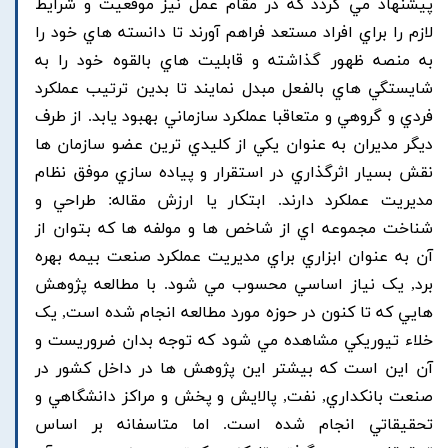
پيشنهاد مي گردد که در مقام عمل نيز موقعيت و شرايط
لازم را براي افراد مستعد فراهم آورند تا دانسته هاي خود را
به منصه ظهور گذاشته و قابليت هاي بالقوه خود را به
شايستگي هاي بالفعل مبدل نمايند تا بدين ترتيب عملکرد
فردي و گروهي و متعاقبا عملکرد سازماني بهبود يابد. از طرف
ديگر مديران به عنوان يکي از کليدي ترين عضو سازمان ها
نقش بسيار اثرگذاري در استقرار و پياده سازي موفق نظام
مديريت عملکرد دارند. ابتکار يا ارزش مقاله: طراحي و
شناخت مجموعه اي از شاخص ها و مولفه ها که بتوان از
آن به عنوان ابزاري براي مديريت عملکرد صنعت بيمه بهره
برد, يک نياز اساسي محسوب مي شود. با مطالعه پژوهش
هايي که تا کنون در حوزه مورد مطالعه انجام شده است, يک
خلاء تيوريکي مشاهده مي شود که توجه بدان ضروريست و
آن اين است که بيشتر اين پژوهش ها در داخل کشور در
صنعت بانکداري, نفت, پالايش و پخش و مراکز دانشگاهي و
تحقيقاتي انجام شده است. اما متاسفانه بر اساس