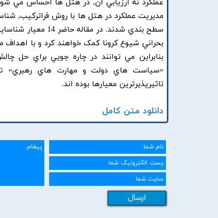
عملکرد نه ارزيابي آن, در هتل ها احساس مي شو
مديريت عملکرد در هتل ها با روش فراترکيب, شناس
سطح بندي شدند. در 
بحراني شيوع کرونا کمک خواهند کرد و با اهداف مه
بنابراين مي توانند در چاره جويي براي حل چال
«سياست هاي دولت و مهارت هاي رهبري» تاث
تاثيرپذيرترين معيارها بوده اند.
دانلود متن کامل
ارسال