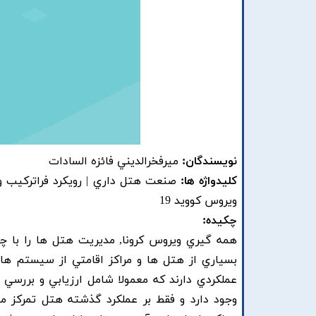
نویسندگان:
ميرفخرالديني فائزه السادات
کلیدواژه ها:
ويروس کوويد 19
چکیده:
همه گيري ويروس کرونا, مديريت هتل ها را با چ
بسياري از هتل ها و مراکز اقامتي از سيستم ها
عملکردي دارند که معمولا شامل ارزيابي و بررسي
وجود دارد و فقط بر عملکرد گذشته هتل تمرکز م