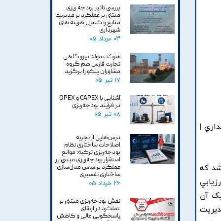
بررسی تاثیر بودجه ریزی
مبتنی بر عملکرد بر مدیریت
منابع و کنترل هزینه های
شهرداری
۰۳ مرداد ۰۵
شرکت مولد نیروگاهی
تجارت فارس هم گروه
مشاوران پنکو را برگزید
۱۷ تیر ۰۵
آشنایی با CAPEX و OPEX
در فرآیند بودجه‌ریزی
۰۸ تیر ۰۵
 صنعت هتلداري |
درس‌هایی از تجربه
اصلاحات ساختاری نظام
بودجه‌ریزی ترکیه: موانع
استقرار بودجه‌ریزی مبتنی بر
شد که
عملکرد براساس مدل‌سازی
ساختاری تفسیری
زيابي
۲۶ خرداد ۰۵
يک آن
نقش بودجه‌ریزی مبتنی بر
ديريت
عملکرد در ارتقای
پاسخگویی مالی و کاهش