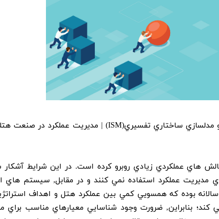
صنعت هتل داري | رويکرد فراترکيب و مدلسازي ساختاري تفسيري(ISM) | مديريت عملکرد در
الش هاي عملکردي زيادي روبرو کرده است. در اين شرايط آشکار 
ي مديريت عملکرد استفاده نمي کنند و در مقابل, سيستم هاي ار
 سالانه بوده که همسويي کمي بين عملکرد هتل و اهداف استراتژ
ي کند؛ بنابراين, ضرورت وجود شناسايي معيارهاي مناسب براي م