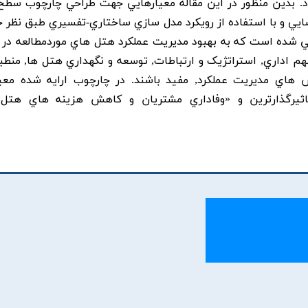
د. بدين منظور در اين مقاله معيارهايي جهت طراحي چارچوب سطح
ايي و با استفاده از رويکرد مدل سازي ساختاري-تفسيري طبق نظر خ
مقاله حاضر 14 معيار شناسايي شده است که به بهبود مديريت عملکرد هتل هاي موردمطالعه د
م اداري, استراتژيک و ارتباطات, توسعه و نگهداري هتل ها, منطبق
ش هاي مديريت عملکرد, مفيد باشند. در چارچوب ارايه شده معي
يرگذارترين و «وفاداري مشتريان و کاهش هزينه هاي هتل»