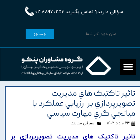
سؤالی دارید؟ تماس بگیرید 02188970256
جستجو
تاثير تاکتيک هاي مديريت
تصويرپردازي بر ارزيابي عملکرد با
ميانجي گري مهارت سياسي
۲۳ مرداد ۱۴۰۲
معرفی مقالات
تاثير تاکتيک هاي مديريت تصويرپردازي بر