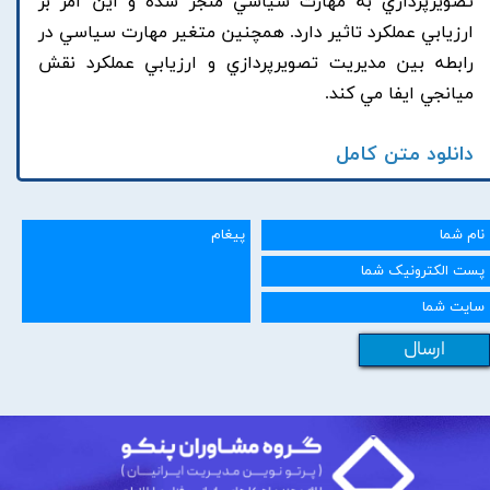
تصويرپردازي به مهارت سياسي منجر شده و اين امر بر
ارزيابي عملکرد تاثير دارد. همچنين متغير مهارت سياسي در
رابطه بين مديريت تصويرپردازي و ارزيابي عملکرد نقش
ميانجي ايفا مي کند.
دانلود متن کامل
ارسال