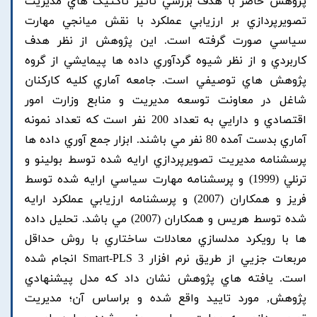
پژوهش حاضر با هدف بررسي تاثير تاکتيک هاي مديريت
تصويرپردازي بر ارزيابي عملکرد با نقش ميانجي مهارت
سياسي صورت گرفته است. اين پژوهش از نظر هدف
کاربردي و از نظر شيوه گردآوري داده ها پيمايشي از گروه
پژوهش هاي توصيفي است. جامعه آماري کليه کارکنان
شاغل در معاونت توسعه مديريت و منابع وزارت امور
اقتصادي و دارايي به تعداد 200 نفر است که تعداد نمونه
آماري بدست آمده 80 نفر مي باشند. ابزار جمع آوري داده ها
پرسشنامه مديريت تصويرپردازي ارايه شده توسط بولينو و
ترنلي (1999) و پرسشنامه مهارت سياسي ارايه شده توسط
فريز و همکاران (2007) و پرسشنامه ارزيابي عملکرد ارايه
شده توسط هريس و همکاران (2007) مي باشد. تحليل داده
ها با رويکرد مدلسازي معادلات ساختاري با روش حداقل
مربعات جزيي از طريق نرم افزار Smart-PLS 3 انجام شده
است. يافته هاي پژوهش نشان داد که مدل پيشنهادي
پژوهش, مورد تاييد واقع شده و براساس آن؛ مديريت