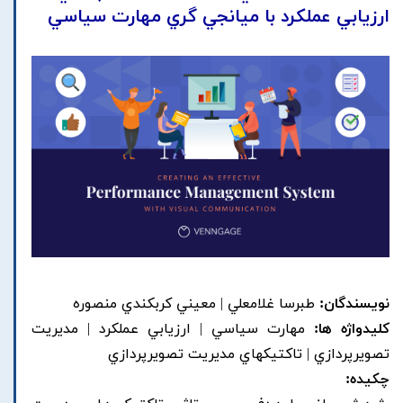
ارزيابي عملکرد با ميانجي گري مهارت سياسي
نویسندگان:
طبرسا غلامعلي | معيني کربکندي منصوره
کلیدواژه ها:
مهارت سياسي | ارزيابي عملکرد | مديريت
تصويرپردازي | تاکتيکهاي مديريت تصويرپردازي
چکیده: