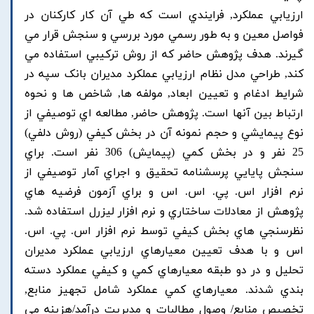
ارزيابي عملکرد, فرايندي است که طي آن کار کارکنان در
فواصل معين و به طور رسمي مورد بررسي و سنجش قرار مي
گيرند. هدف پژوهش حاضر که از روش ترکيبي استفاده مي
کند, طراحي مدل نظام ارزيابي عملکرد مديران بانک سپه در
شرايط ادغام و تعيين ابعاد, مولفه ها, شاخص ها و نحوه
ارتباط بين آنها است. پژوهش حاضر, مطالعه اي توصيفي از
نوع پيمايشي و حجم نمونه آن در بخش کيفي (روش دلفي)
25 نفر و در بخش کمي (پيمايش) 306 نفر است. براي
سنجش پايايي پرسشنامه تحقيق و اجراي آمار توصيفي از
نرم افزار اس. پي. اس. اس و براي آزمون فرضيه هاي
پژوهش از معادلات ساختاري و نرم افزار ليزرل استفاده شد.
نظرسنجي هاي بخش کيفي توسط نرم افزار اس. پي. اس.
اس و با هدف تعيين معيارهاي ارزيابي عملکرد مديران
تحليل و در دو طبقه معيارهاي کمي و کيفي عملکرد دسته
بندي شدند. معيارهاي کمي عملکرد شامل تجهيز منابع,
تخصيص منابع/ وصول مطالبات و مديريت درآمد/هزينه مي