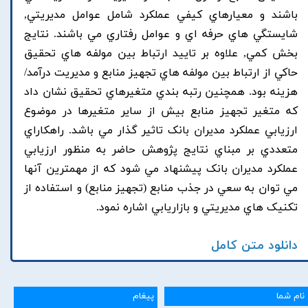
باشند و معيارهاي کيفي عملکرد شامل عوامل مديريتي,
شايستگي هاي حرفه اي و عوامل رفتاري مي باشند. نتايج
بخش کمي, علاوه بر تاييد ارتباط بين مولفه هاي تحقيق
حاکي از ارتباط بين مولفه هاي تجهيز منابع و مديريت درآمد/
هزينه بود. همچنين رتبه بندي متغيرهاي تحقيق نشان داد
که متغير تجهيز منابع بيش از ساير متغيرها در موضوع
ارزيابي عملکرد مديران بانک تاثير گذار مي باشد. راهکاراي
متعددي بر مبناي نتايج پژوهش حاضر به منظور ارزيابي
عملکرد مديران بانک پيشنهاد مي شود که از مهمترين آنها
مي توان به سعي در جذب منابع (تجهيز منابع) و استفاده از
تکنيک هاي مديريتي و بازاريابي اشاره نمود.
دانلود متن کامل