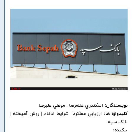
نویسندگان:
اسکندري غلامرضا | موغلي عليرضا
کلیدواژه ها:
ارزيابي عملکرد | شرايط ادغام | روش آميخته |
بانک سپه
چکیده: