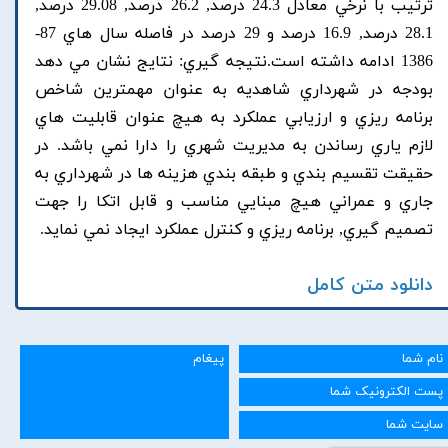
ترتيب با نرخي معادل 24.3 درصد, 26.2 درصد, 29.08 درصد,
28.1 درصد, 16.9 درصد و 29 درصد در فاصله سال هاي 87-
1386 ادامه داشته است.نتيجه گيري: نتايج نشان مي دهد
بودجه در شهرداري شاهديه به عنوان مهمترين شاخص
برنامه ريزي و ارزيابي عملکرد به هيچ عنوان قابليت هاي
لازم ياري رساندن به مديريت شهري را دارا نمي باشد. در
حقيقت تقسيم بندي و طبقه بندي هزينه ها در شهرداري به
جاري و عمراني هيچ مبنايي مناسب و قابل اتکا را جهت
تصميم گيري, برنامه ريزي و کنترل عملکرد ايجاد نمي نمايد.
دانلود متن کامل