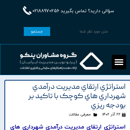
سؤالی دارید؟ تماس بگیرید 02188970256
جستجو
استراتژي ارتقاي مديريت درآمدي
شهرداري هاي کوچک با تاکيد بر
بودجه ريزي
۲۲ آذر ۱۴۰۲
معرفی مقالات
استراتژي ارتقاي مديريت درآمدي شهرداري هاي