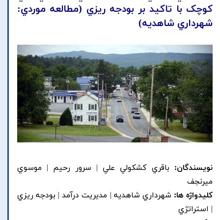
کوچک با تاکيد بر بودجه ريزي (مطالعه موردي:
شهرداري شاهديه)
نویسندگان:
باقري کشکولي علي | سرور رحيم | موسوي
ميرنجف
کلیدواژه ها:
شهرداري شاهديه | مديريت درآمد | بودجه ريزي
| استراتژي