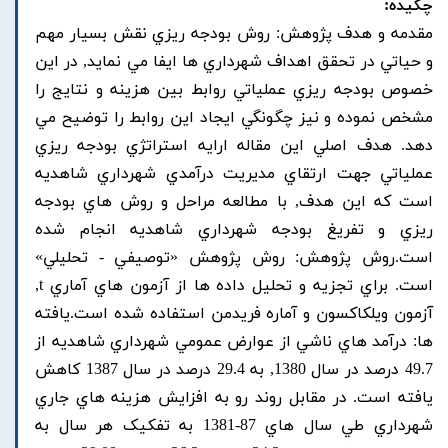
چکیده:
مقدمه و هدف پژوهش: روش بودجه ريزي نقش بسيار مهم
و حياتي در تحقق اهداف شهرداري ها ايفا مي نمايد, در اين
خصوص بودجه ريزي عملياتي روابط بين هزينه و نتايج را
مشخص نموده و نيز چگونگي ايجاد اين روابط را توضيح مي
دهد. هدف اصلي اين مقاله ارايه استراتژي بودجه ريزي
عملياتي جهت ارتقاي مديريت درآمدي شهرداري شاهديه
است که اين هدف, با مطالعه مراحل و روش هاي بودجه
ريزي و تفريغ بودجه شهرداري شاهديه انجام شده
است.روش پژوهش: روش پژوهش «توصيفي - تحليلي»
است. براي تجزيه و تحليل داده ها از آزمون هاي آماري t,
آزمون ويلکاکسون و آماره فريدمن استفاده شده است.يافته
ها: درآمد هاي ناشي از عوارض عمومي شهرداري شاهديه از
49.7 درصد در سال 1380, به 29.4 درصد در سال 1387 کاهش
يافته است. در مقابل روند رو به افزايش هزينه هاي جاري
شهرداري طي سال هاي 87-1381 به تفکيک هر سال به