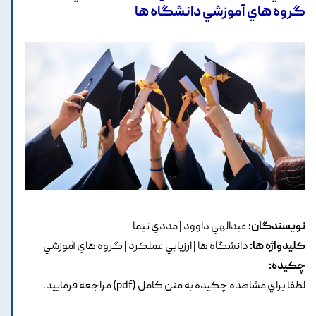
گروه هاي آموزشي دانشگاه ها
نویسندگان:
عبدالهي داوود | مددي نيما
کلیدواژه ها:
دانشگاه ها | ارزيابي عملکرد | گروه هاي آموزشي
چکیده:
لطفا براي مشاهده چکيده به متن کامل (pdf) مراجعه فرماييد.