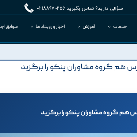
سؤالی دارید؟ تماس بگیرید 02188970256
خدمات
آموزش
اخبار و رویدادها
سوابق اجر
مدیریت طرح MC
ارائه نرم‌افزار به عنوان SaaS
 هم گروه مشاوران پنکو را برگزید
 هم گروه مشاوران پنکو را برگزید